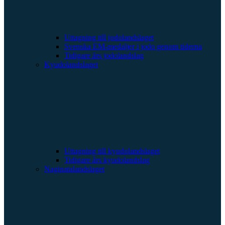
Uttagning till jodolandslaget
Svenska EM-medaljer i jodo genom tiderna
Tidigare års jodolandslag
Kyudolandslaget
Uttagning till kyudolandslaget
Tidigare års kyudolandslag
Naginatalandslaget