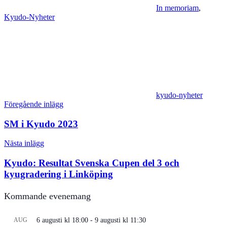
In memoriam
,
Kyudo-Nyheter
kyudo-nyheter
Inläggsnavigering
Föregående inlägg
SM i Kyudo 2023
Nästa inlägg
Kyudo: Resultat Svenska Cupen del 3 och
kyugradering i Linköping
Kommande evenemang
AUG
6 augusti kl 18:00
-
9 augusti kl 11:30