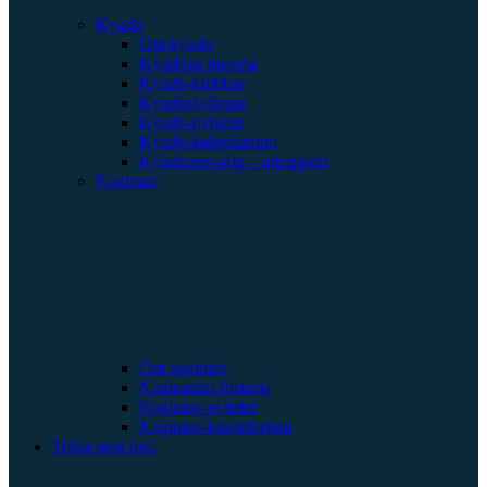
Kyudo
Om kyudo
Kyudons historia
Kyudo-klubbar
Kyudotävlingar
Kyudo-nyheter
Kyudo-kalendarium
Kyudoansvarig – artrapport
Naginata
Om naginata
Naginatans historia
Naginata-nyheter
Naginata-kalendarium
Träna med oss!