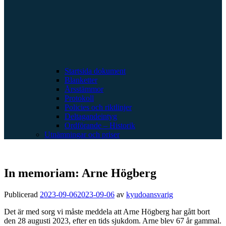
Startsida dokument
Blanketter
Årsstämmor
Protokoll
Policies och riktlinjer
Deltagandeintyg
Ordförande – Historik
Utnämningar och priser
In memoriam: Arne Högberg
Publicerad
2023-09-06
2023-09-06
av
kyudoansvarig
Det är med sorg vi måste meddela att Arne Högberg har gått bort
den 28 augusti 2023, efter en tids sjukdom. Arne blev 67 år gammal.