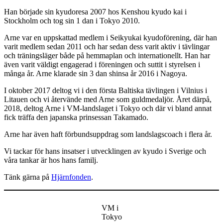
Han började sin kyudoresa 2007 hos Kenshou kyudo kai i
Stockholm och tog sin 1 dan i Tokyo 2010.
Arne var en uppskattad medlem i Seikyukai kyudoförening, där han
varit medlem sedan 2011 och har sedan dess varit aktiv i tävlingar
och träningsläger både på hemmaplan och internationellt. Han har
även varit väldigt engagerad i föreningen och suttit i styrelsen i
många år. Arne klarade sin 3 dan shinsa år 2016 i Nagoya.
I oktober 2017 deltog vi i den första Baltiska tävlingen i Vilnius i
Litauen och vi återvände med Arne som guldmedaljör. Året därpå,
2018, deltog Arne i VM-landslaget i Tokyo och där vi bland annat
fick träffa den japanska prinsessan Takamado.
Arne har även haft förbundsuppdrag som landslagscoach i flera år.
Vi tackar för hans insatser i utvecklingen av kyudo i Sverige och
våra tankar är hos hans familj.
Tänk gärna på
Hjärnfonden
.
VM i
Tokyo