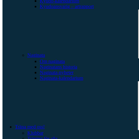
Kyudo-kalendarium
Kyudoansvarig – artrapport
Naginata
Om naginata
Naginatans historia
Naginata-nyheter
Naginata-kalendarium
Träna med oss!
Klubbar
Träning för alla