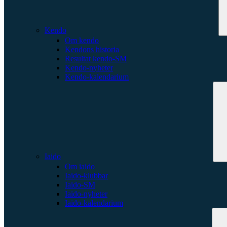
Kendo
Om kendo
Kendons historia
Resultat kendo-SM
Kendo-nyheter
Kendo-kalendarium
Iaido
Om iaido
Iaido-klubbar
Iaido-SM
Iaido-nyheter
Iaido-kalendarium