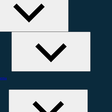
Minimera
undermeny
erna
Expandera
undermeny