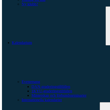
Ny klubb?
Kalendarium
Evenemang
DAN-graderingstillfällen
1KYU-graderingstillfällen
Mästerskap och förbundsseminarier
Internationella kalendarier