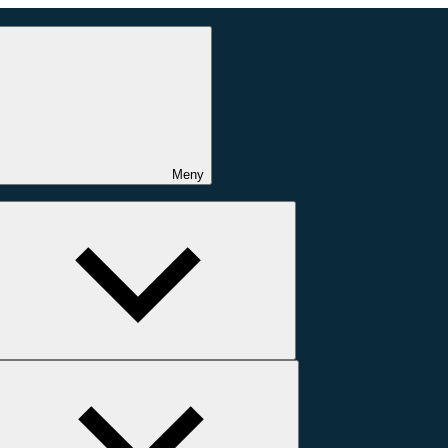
Meny
Expandera
undermeny
Expandera
undermeny