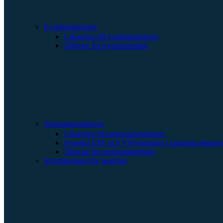
Kyudolandslaget
Uttagning till kyudolandslaget
Tidigare års kyudolandslag
Naginatalandslaget
Uttagning till naginatalandslaget
Svenska EM- och VM-medaljer i naginata genom t
Tidigare års naginatalandslag
Styrdokument för landslag