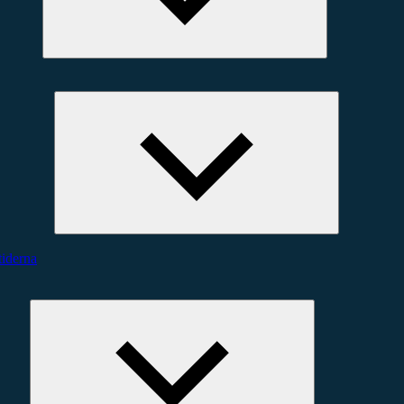
Expandera
undermeny
iderna
Expandera
undermeny