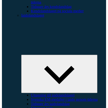
tiderna
Tidigare års kendolandslag
Kendolandslaget på sociala medier
Iaidolandslaget
Expande
underme
Uttagning till iaidolandslaget
Svenska EM-medaljer i iaido genom tiderna
Tidigare års iaidolandslag