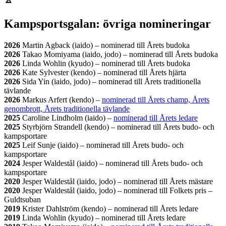
Kampsportsgalan: övriga nomineringar
2026
Martin Agback (iaido) – nominerad till Årets budoka
2026
Takao Momiyama (iaido, jodo) – nominerad till Årets budoka
2026
Linda Wohlin (kyudo) – nominerad till Årets budoka
2026
Kate Sylvester (kendo) – nominerad till Årets hjärta
2026
Sida Yin (iaido, jodo) – nominerad till Årets traditionella
tävlande
2026
Markus Arfert (kendo) –
nominerad till Årets champ, Årets
genombrott, Årets traditionella tävlande
2025
Caroline Lindholm (iaido) –
nominerad till Årets ledare
2025
Styrbjörn Strandell (kendo) – nominerad till Årets budo- och
kampsportare
2025
Leif Sunje (iaido) – nominerad till Årets budo- och
kampsportare
2024
Jesper Waldestål (iaido) – nominerad till Årets budo- och
kampsportare
2020
Jesper Waldestål (iaido, jodo) – nominerad till Årets mästare
2020
Jesper Waldestål (iaido, jodo) – nominerad till Folkets pris –
Guldtsuban
2019
Krister Dahlström (kendo) – nominerad till Årets ledare
2019
Linda Wohlin (kyudo) – nominerad till Årets ledare