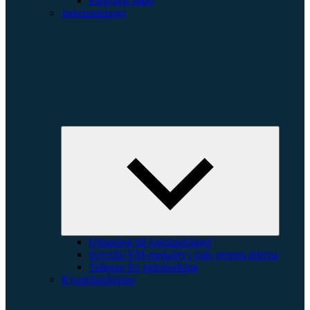
Elitgrupp iaido
Jodolandslaget
Expande
underme
Uttagning till jodolandslaget
Svenska EM-medaljer i jodo genom tiderna
Tidigare års jodolandslag
Kyudolandslaget