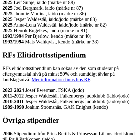
2025
Leif Sunje, iaido (märke nr 88)
2025
Joel Bergmark, iaido (märke nr 87)
2025
Jhonnie Martina, iaido (märke nr 86)
2025
Jesper Waldestål, iaido/jodo (märke nr 83)
2025
Anna-Lena Waldestål, iaido/jodo (märke nr 82)
2025
Henrik Engelkes, iaido (märke nr 81)
1993/1994
Per Bjerlow, kendo (märke nr 40)
1993/1994
Mats Wahlqvist, kendo (märke nr 38)
RFs Elitidrottsstipendium
RFs elitidrottsstipendium kan sökas av den som studerar på
eftergymnasial nivå på minst 50% och samtidigt tävlar på
landslagsnivå.
Mer information finns hos RF
.
2023-2024
Josef Ewerman, FSKA (jodo)
2011-2012
Jesper Waldestål, Falkenbergs judoklubb (iaido/jodo)
2010-2011
Jesper Waldestål, Falkenbergs judoklubb (iaido/jodo)
1989-1990
Joakim Strömsnäs, GAK Enighet (kendo)
Övriga stipendier
2006
Stipendium från Prins Bertils & Prinsessan Lilians idrottsfond
till Raili Parkkonen (iaido)