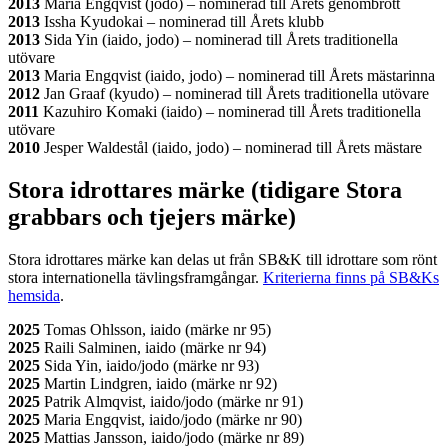
2013
Maria Engqvist (jodo) – nominerad till Årets genombrott
2013
Issha Kyudokai – nominerad till Årets klubb
2013
Sida Yin (iaido, jodo) – nominerad till Årets traditionella
utövare
2013
Maria Engqvist (iaido, jodo) – nominerad till Årets mästarinna
2012
Jan Graaf (kyudo) – nominerad till Årets traditionella utövare
2011
Kazuhiro Komaki (iaido) – nominerad till Årets traditionella
utövare
2010
Jesper Waldestål (iaido, jodo) – nominerad till Årets mästare
Stora idrottares märke (tidigare Stora
grabbars och tjejers märke)
Stora idrottares märke kan delas ut från SB&K till idrottare som rönt
stora internationella tävlingsframgångar.
Kriterierna finns på SB&Ks
hemsida
.
2025
Tomas Ohlsson, iaido (märke nr 95)
2025
Raili Salminen, iaido (märke nr 94)
2025
Sida Yin, iaido/jodo (märke nr 93)
2025
Martin Lindgren, iaido (märke nr 92)
2025
Patrik Almqvist, iaido/jodo (märke nr 91)
2025
Maria Engqvist, iaido/jodo (märke nr 90)
2025
Mattias Jansson, iaido/jodo (märke nr 89)