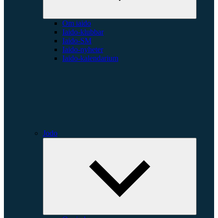
Om iaido
Iaido-klubbar
Iaido-SM
Iaido-nyheter
Iaido-kalendarium
Jodo
Expande
underme