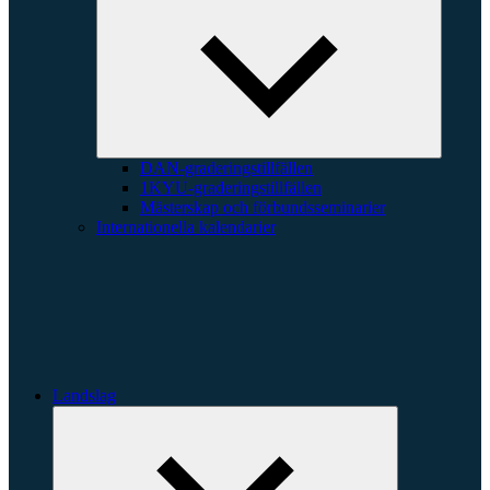
underme
DAN-graderingstillfällen
1KYU-graderingstillfällen
Mästerskap och förbundsseminarier
Internationella kalendarier
Landslag
Expandera
undermeny