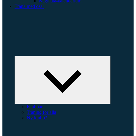
Naginata-kalendarium
Träna med oss!
Expandera
undermeny
Klubbar
Träning för alla
Ny klubb?