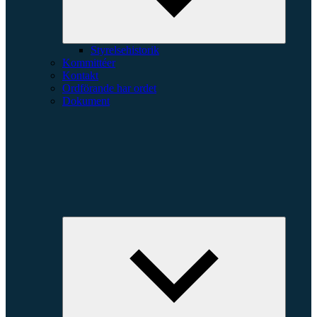
Styrelsehistorik
Kommittéer
Kontakt
Ordförande har ordet
Dokument
Expande
underme