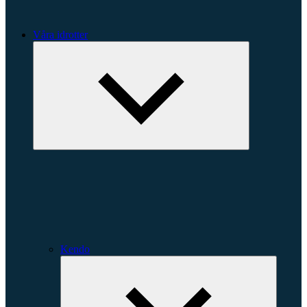
Våra idrotter
Expandera
undermeny
Kendo
Expande
underme