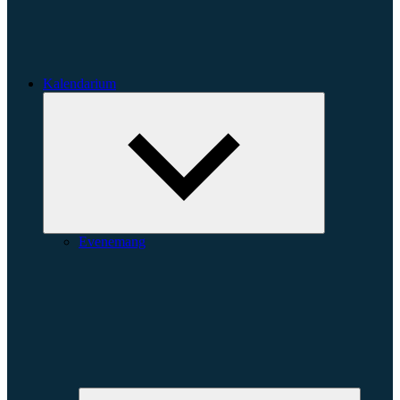
Kalendarium
Expandera
undermeny
Evenemang
Expande