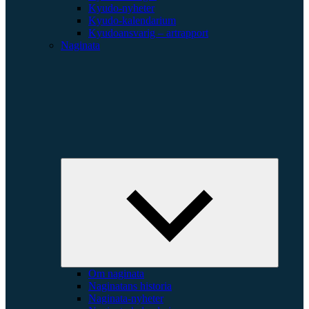
Kyudo-nyheter
Kyudo-kalendarium
Kyudoansvarig – artrapport
Naginata
Expande
underme
Om naginata
Naginatans historia
Naginata-nyheter