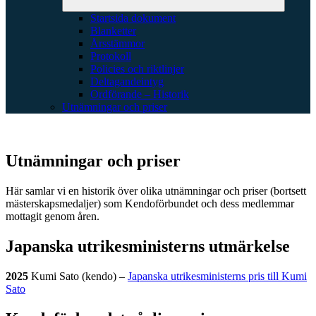
Startsida dokument
Blanketter
Årsstämmor
Protokoll
Policies och riktlinjer
Deltagandeintyg
Ordförande – Historik
Utnämningar och priser
Utnämningar och priser
Här samlar vi en historik över olika utnämningar och priser (bortsett
mästerskapsmedaljer) som Kendoförbundet och dess medlemmar
mottagit genom åren.
Japanska utrikesministerns utmärkelse
2025
Kumi Sato (kendo) –
Japanska utrikesministerns pris till Kumi
Sato