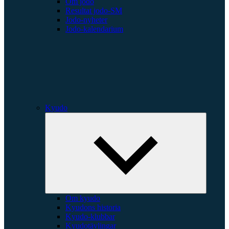
Om jodo
Resultat jodo-SM
Jodo-nyheter
Jodo-kalendarium
Kyudo
Expande
underme
Om kyudo
Kyudons historia
Kyudo-klubbar
Kyudotävlingar