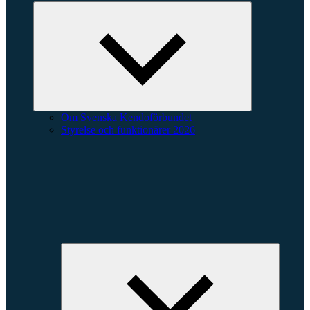
Minimera
undermeny
Om Svenska Kendoförbundet
Styrelse och funktionärer 2026
Expande
underme