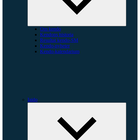
Om kendo
Kendons historia
Resultat kendo-SM
Kendo-nyheter
Kendo-kalendarium
Iaido
Expande
underme