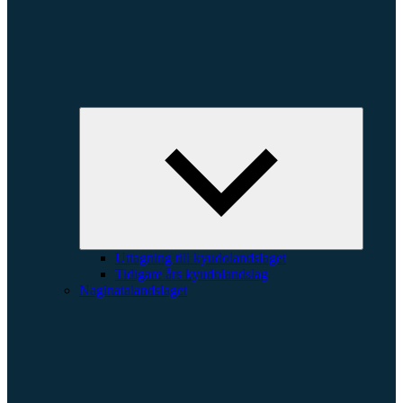
Expande
underme
Uttagning till kyudolandslaget
Tidigare års kyudolandslag
Naginatalandslaget