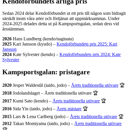
Kendoförbundets årliga pris
Sedan 2024 delar Kendoförbundet ut ett pris till någon som bidragit
särskilt inom våra arter och förtjänar att uppmärksammas. Under
2024-2025 delades detta ut på Kampsportsgalan, sedan dess vid
årsstämman.
2026
Hans Lundberg (kendo/naginata)
2025
Kari Jansson (kyudo) –
Kendoförbundets pris 2025: Kari
Jansson
2024
Kate Sylvester (kendo) –
Kendoförbundets pris 2024: Kate
Sylvester
Kampsportsgalan: pristagare
2020
Jesper Waldestål (iaido, jodo) –
Årets traditionella utövare
🏆
2018
Jodolandslaget – Årets traditionella utövare 🏆
2017
Kumi Sato (kendo) –
Årets traditionella utövare
🏆
2016
Sida Yin (iaido, jodo) –
Årets mästare
🏆
2015
Lars & Lena Carlberg (jodo) –
Årets traditionella utövare
🏆
2012
Takao Momiyama (iaido, jodo) –
Årets traditionella utövare
🏆