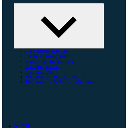
Expandera
undermeny
Om gradering & tävling
För dig som ska gradera
Anmälan till dan-gradering
Arrangera gradering
Arrangera tävling
Tävlingskort (kendo & naginata)
Tävlingsregler för Svenska Mästerskapen
Om SKF