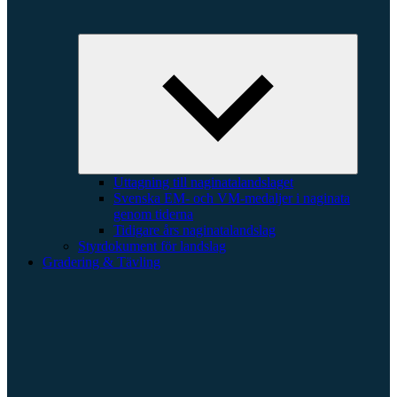
Expande
underme
Uttagning till naginatalandslaget
Svenska EM- och VM-medaljer i naginata
genom tiderna
Tidigare års naginatalandslag
Styrdokument för landslag
Gradering & Tävling