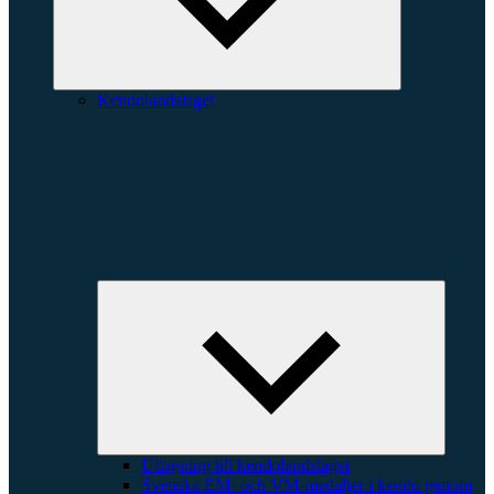
Kendolandslaget
Expande
underme
Uttagning till kendolandslaget
Svenska EM- och VM-medaljer i kendo genom