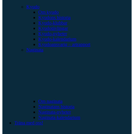
Kyudo
Om kyudo
Kyudons historia
Kyudo-klubbar
Kyudotävlingar
Kyudo-nyheter
Kyudo-kalendarium
Kyudoansvarig – artrapport
Naginata
Om naginata
Naginatans historia
Naginata-nyheter
Naginata-kalendarium
Träna med oss!