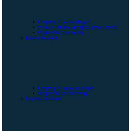
Uttagning till jodolandslaget
Svenska EM-medaljer i jodo genom tiderna
Tidigare års jodolandslag
Kyudolandslaget
Uttagning till kyudolandslaget
Tidigare års kyudolandslag
Naginatalandslaget