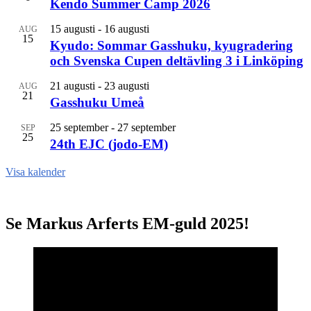
Kendo Summer Camp 2026
15 augusti
-
16 augusti
AUG
15
Kyudo: Sommar Gasshuku, kyugradering
och Svenska Cupen deltävling 3 i Linköping
21 augusti
-
23 augusti
AUG
21
Gasshuku Umeå
25 september
-
27 september
SEP
25
24th EJC (jodo-EM)
Visa kalender
Se Markus Arferts EM-guld 2025!