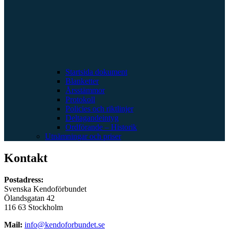
Startsida dokument
Blanketter
Årsstämmor
Protokoll
Policies och riktlinjer
Deltagandeintyg
Ordförande – Historik
Utnämningar och priser
Kontakt
Postadress:
Svenska Kendoförbundet
Ölandsgatan 42
116 63 Stockholm
Mail:
info@kendoforbundet.se