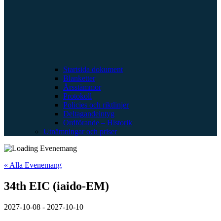
Startsida dokument
Blanketter
Årsstämmor
Protokoll
Policies och riktlinjer
Deltagandeintyg
Ordförande – Historik
Utnämningar och priser
« Alla Evenemang
34th EIC (iaido-EM)
2027-10-08
-
2027-10-10