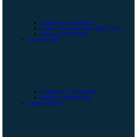
Uttagning till jodolandslaget
Svenska EM-medaljer i jodo genom tiderna
Tidigare års jodolandslag
Kyudolandslaget
Uttagning till kyudolandslaget
Tidigare års kyudolandslag
Naginatalandslaget