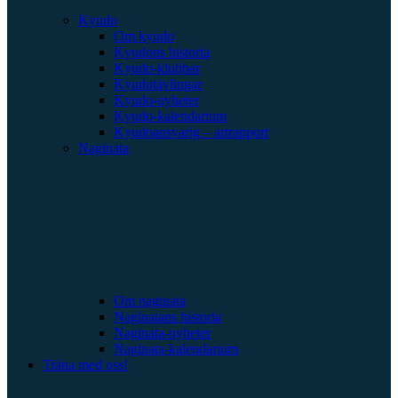
Kyudo
Om kyudo
Kyudons historia
Kyudo-klubbar
Kyudotävlingar
Kyudo-nyheter
Kyudo-kalendarium
Kyudoansvarig – artrapport
Naginata
Om naginata
Naginatans historia
Naginata-nyheter
Naginata-kalendarium
Träna med oss!