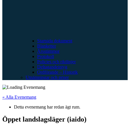
Startsida dokument
Blanketter
Årsstämmor
Protokoll
Policies och riktlinjer
Deltagandeintyg
Ordförande – Historik
Utnämningar och priser
« Alla Evenemang
Detta evenemang har redan ägt rum.
Öppet landslagsläger (iaido)