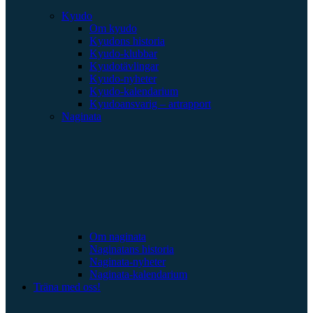
Kyudo
Om kyudo
Kyudons historia
Kyudo-klubbar
Kyudotävlingar
Kyudo-nyheter
Kyudo-kalendarium
Kyudoansvarig – artrapport
Naginata
Om naginata
Naginatans historia
Naginata-nyheter
Naginata-kalendarium
Träna med oss!