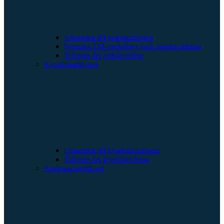
Uttagning till jodolandslaget
Svenska EM-medaljer i jodo genom tiderna
Tidigare års jodolandslag
Kyudolandslaget
Uttagning till kyudolandslaget
Tidigare års kyudolandslag
Naginatalandslaget