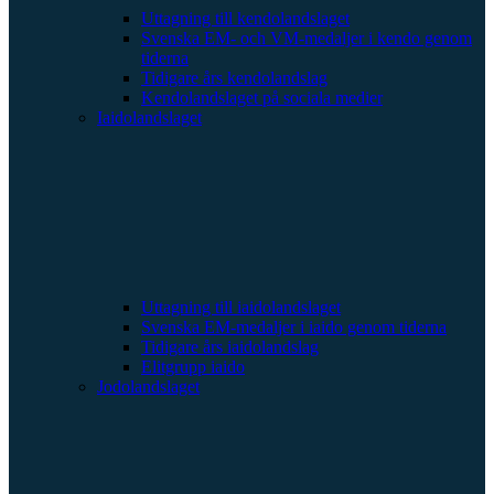
Uttagning till kendolandslaget
Svenska EM- och VM-medaljer i kendo genom
tiderna
Tidigare års kendolandslag
Kendolandslaget på sociala medier
Iaidolandslaget
Uttagning till iaidolandslaget
Svenska EM-medaljer i iaido genom tiderna
Tidigare års iaidolandslag
Elitgrupp iaido
Jodolandslaget