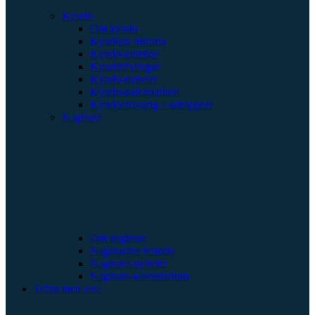
Kyudo
Om kyudo
Kyudons historia
Kyudo-klubbar
Kyudotävlingar
Kyudo-nyheter
Kyudo-kalendarium
Kyudoansvarig – artrapport
Naginata
Om naginata
Naginatans historia
Naginata-nyheter
Naginata-kalendarium
Träna med oss!