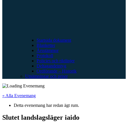
Startsida dokument
Blanketter
Årsstämmor
Protokoll
Policies och riktlinjer
Deltagandeintyg
Ordförande – Historik
Utnämningar och priser
« Alla Evenemang
Detta evenemang har redan ägt rum.
Slutet landslagsläger iaido