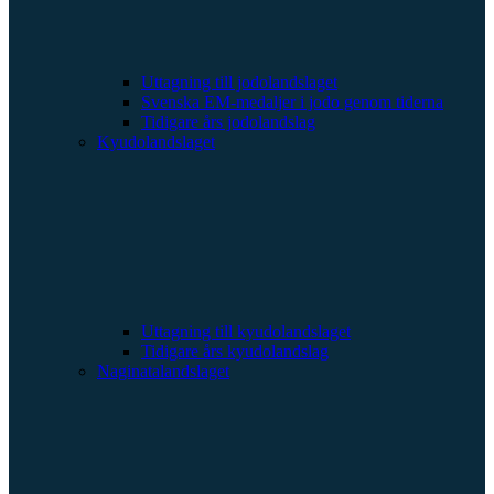
Uttagning till jodolandslaget
Svenska EM-medaljer i jodo genom tiderna
Tidigare års jodolandslag
Kyudolandslaget
Uttagning till kyudolandslaget
Tidigare års kyudolandslag
Naginatalandslaget