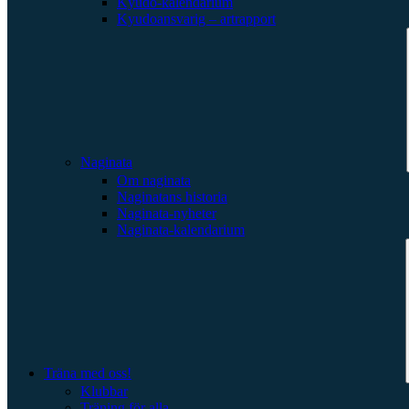
Kyudo-kalendarium
Kyudoansvarig – artrapport
Naginata
Om naginata
Naginatans historia
Naginata-nyheter
Naginata-kalendarium
Träna med oss!
Klubbar
Träning för alla