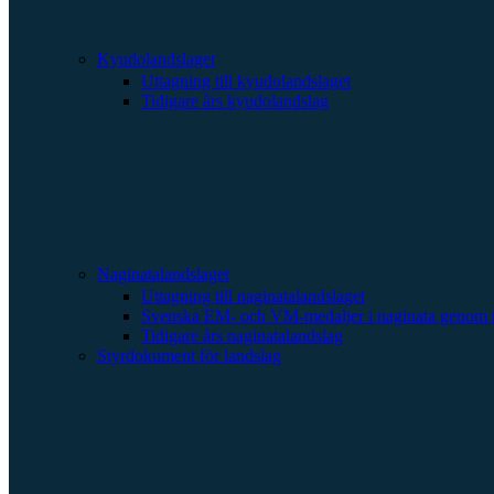
Kyudolandslaget
Uttagning till kyudolandslaget
Tidigare års kyudolandslag
Naginatalandslaget
Uttagning till naginatalandslaget
Svenska EM- och VM-medaljer i naginata genom t
Tidigare års naginatalandslag
Styrdokument för landslag