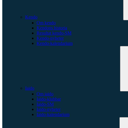
Kendo
Om kendo
Kendons historia
Resultat kendo-SM
Kendo-nyheter
Kendo-kalendarium
Iaido
Om iaido
Iaido-klubbar
Iaido-SM
Iaido-nyheter
Iaido-kalendarium