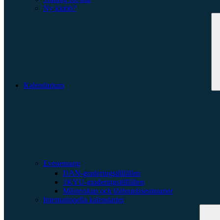
Ny klubb?
Kalendarium
Evenemang
DAN-graderingstillfällen
1KYU-graderingstillfällen
Mästerskap och förbundsseminarier
Internationella kalendarier