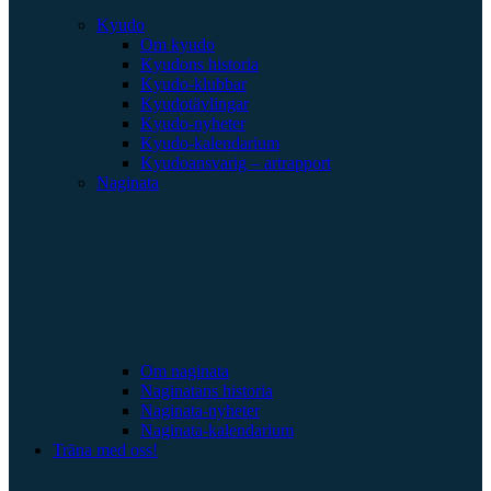
Kyudo
Om kyudo
Kyudons historia
Kyudo-klubbar
Kyudotävlingar
Kyudo-nyheter
Kyudo-kalendarium
Kyudoansvarig – artrapport
Naginata
Om naginata
Naginatans historia
Naginata-nyheter
Naginata-kalendarium
Träna med oss!