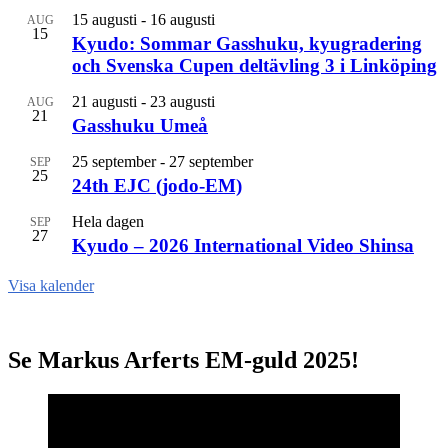
15 augusti
-
16 augusti
AUG
15
Kyudo: Sommar Gasshuku, kyugradering
och Svenska Cupen deltävling 3 i Linköping
21 augusti
-
23 augusti
AUG
21
Gasshuku Umeå
25 september
-
27 september
SEP
25
24th EJC (jodo-EM)
Hela dagen
SEP
27
Kyudo – 2026 International Video Shinsa
Visa kalender
Se Markus Arferts EM-guld 2025!