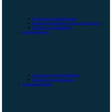
Uttagning till jodolandslaget
Svenska EM-medaljer i jodo genom tiderna
Tidigare års jodolandslag
Kyudolandslaget
Uttagning till kyudolandslaget
Tidigare års kyudolandslag
Naginatalandslaget