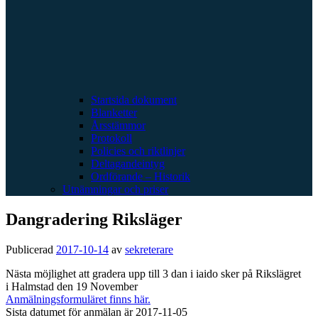
Startsida dokument
Blanketter
Årsstämmor
Protokoll
Policies och riktlinjer
Deltagandeintyg
Ordförande – Historik
Utnämningar och priser
Dangradering Riksläger
Publicerad
2017-10-14
av
sekreterare
Nästa möjlighet att gradera upp till 3 dan i iaido sker på Rikslägret
i Halmstad den 19 November
Anmälningsformuläret finns här.
Sista datumet för anmälan är 2017-11-05