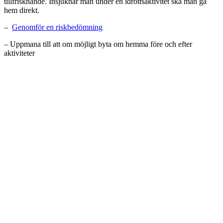
tillfrisknande. Insjuknar man under en idrottsaktivitet ska man gå
hem direkt.
–
Genomför en riskbedömning
– Uppmana till att om möjligt byta om hemma före och efter
aktiviteter
– Dela inte vattenflaskor, munskydd och liknande som kan överföra
saliv.
– Ha en god kapacitet för tillfredsställande handhygien, antingen
handtvätt med tvål och rinnande vatten eller om det inte går –
tillgång till handsprit. Det är särskilt viktigt i toalettområden och på
matställen.
Frågor kan med fördel riktas till förbundets ordförande eller era
respektive artansvariga i styrelsen.
Ordföranden går att nå på 0703353122 samt
ordforande(a)kendoforbundet.se
Jimmy Thorsell
Ordförande Svenska Kendoförbundet