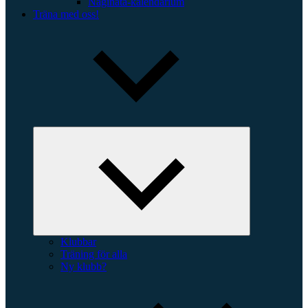
Naginata-kalendarium
Träna med oss!
Expandera
undermeny
Klubbar
Träning för alla
Ny klubb?