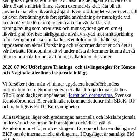
kan göras rigorösa kontroller av hälsa hos deltagande utövare och
där utökad smittrisk finns, såsom exempelvis kiai, låta bli att
använda kiai eller likvärdig åtgärd. Kendoförbundet väljer i detta fall
att även fortsättningsvis förespråka användning av munskydd vid
kendo då vi bedömt möjligheten att ej använda kiai vid
träning/tävling som orealistisk och munskydden ger en om ej
likvärdig så förvisso närliggande nivå av skydd mot smittspridning
från asymptomatiska smittkällor. Kendoförbundet håller sig
uppdaterat om aktuell forskning och rekommendationer och det är
vår fortsatta förhoppning att vi under nästa år kommer kunna återgå
till mer normala former av träning i alla förbundets arter.
2020-07-06: Utförligare Tränings- och tävlingsregler för Kendo
och Naginata återfinns i separata inlägg.
Vi försöker i den mån vi hinner uppdatera kendoförbundets
information men rekommenderar er alla att följa denna sida hos
SBoK som dagligen uppdateras :
Idrott och coronavirus.
Svenska
Kendoförbundet följer strikt alla rekommendationer från SBoK, RF
och naturligtvis Folkhälsomyndigheten.
Alla tävlingar, läger och graderingar, nationella och lokala/regionala
under vår och sommar, är framskjutna och/eller inställda.
Kendoförbundet följer utvecklingen i Europa och har en dialog med
EKF om de internationella tävlingarna. I Dagsläget är samtliga EM
inställda.