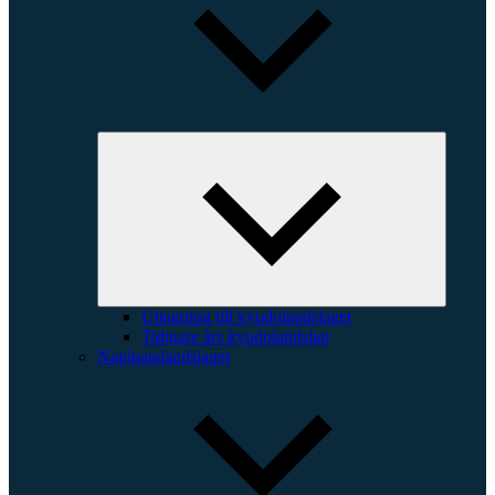
Expande
underme
Uttagning till kyudolandslaget
Tidigare års kyudolandslag
Naginatalandslaget