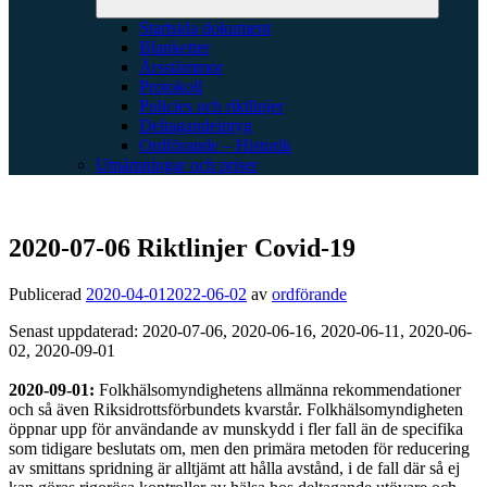
Startsida dokument
Blanketter
Årsstämmor
Protokoll
Policies och riktlinjer
Deltagandeintyg
Ordförande – Historik
Utnämningar och priser
2020-07-06 Riktlinjer Covid-19
Publicerad
2020-04-01
2022-06-02
av
ordförande
Senast uppdaterad: 2020-07-06, 2020-06-16, 2020-06-11, 2020-06-
02, 2020-09-01
2020-09-01:
Folkhälsomyndighetens allmänna rekommendationer
och så även Riksidrottsförbundets kvarstår. Folkhälsomyndigheten
öppnar upp för användande av munskydd i fler fall än de specifika
som tidigare beslutats om, men den primära metoden för reducering
av smittans spridning är alltjämt att hålla avstånd, i de fall där så ej