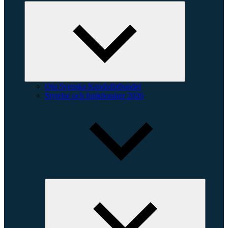
Expandera
undermeny
Om Svenska Kendoförbundet
Styrelse och funktionärer 2026
Expande
underme