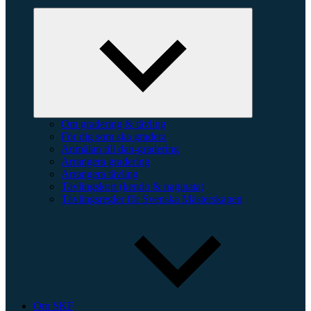
Expandera
undermeny
Om gradering & tävling
För dig som ska gradera
Anmälan till dan-gradering
Arrangera gradering
Arrangera tävling
Tävlingskort (kendo & naginata)
Tävlingsregler för Svenska Mästerskapen
Om SKF