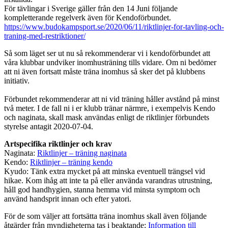
För tävlingar i Sverige gäller från den 14 Juni följande
kompletterande regelverk även för Kendoförbundet.
https://www.budokampsport.se/2020/06/11/riktlinjer-for-tavling-och-
traning-med-restriktioner/
Så som läget ser ut nu så rekommenderar vi i kendoförbundet att
våra klubbar undviker inomhusträning tills vidare. Om ni bedömer
att ni även fortsatt måste träna inomhus så sker det på klubbens
initiativ.
Förbundet rekommenderar att ni vid träning håller avstånd på minst
två meter. I de fall ni i er klubb tränar närmre, i exempelvis Kendo
och naginata, skall mask användas enligt de riktlinjer förbundets
styrelse antagit 2020-07-04.
Artspecifika riktlinjer och krav
Naginata:
Riktlinjer – träning naginata
Kendo:
Riktlinjer – träning kendo
Kyudo: Tänk extra mycket på att minska eventuell trängsel vid
hikae. Kom ihåg att inte ta på eller använda varandras utrustning,
håll god handhygien, stanna hemma vid minsta symptom och
använd handsprit innan och efter yatori.
För de som väljer att fortsätta träna inomhus skall även följande
åtgärder från myndigheterna tas i beaktande:
Information till