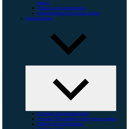
tiderna
Tidigare års kendolandslag
Kendolandslaget på sociala medier
Iaidolandslaget
Expande
underme
Uttagning till iaidolandslaget
Svenska EM-medaljer i iaido genom tiderna
Tidigare års iaidolandslag