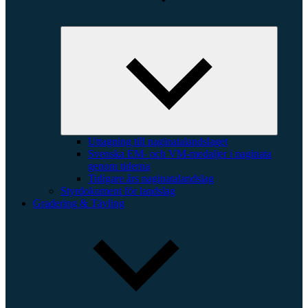
Expande
underme
Uttagning till naginatalandslaget
Svenska EM- och VM-medaljer i naginata
genom tiderna
Tidigare års naginatalandslag
Styrdokument för landslag
Gradering & Tävling