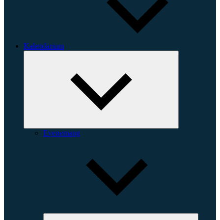
Kalendarium
Expandera
undermeny
Evenemang
Expande