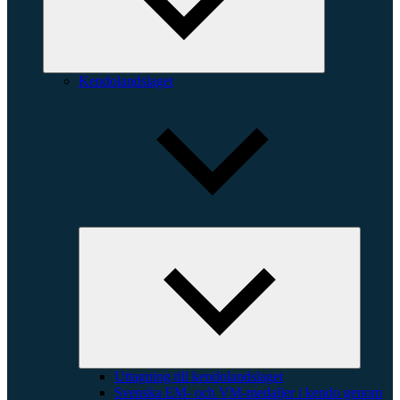
Kendolandslaget
Expande
underme
Uttagning till kendolandslaget
Svenska EM- och VM-medaljer i kendo genom