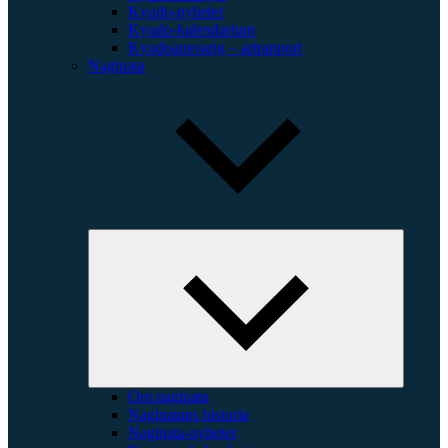
Kyudo-nyheter
Kyudo-kalendarium
Kyudoansvarig – artrapport
Naginata
Expande
underme
Om naginata
Naginatans historia
Naginata-nyheter