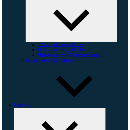
underme
DAN-graderingstillfällen
1KYU-graderingstillfällen
Mästerskap och förbundsseminarier
Internationella kalendarier
Landslag
Expandera
undermeny