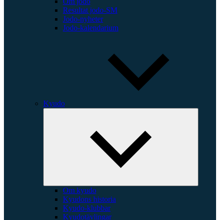
Om jodo
Resultat jodo-SM
Jodo-nyheter
Jodo-kalendarium
Kyudo
Expande
underme
Om kyudo
Kyudons historia
Kyudo-klubbar
Kyudotävlingar