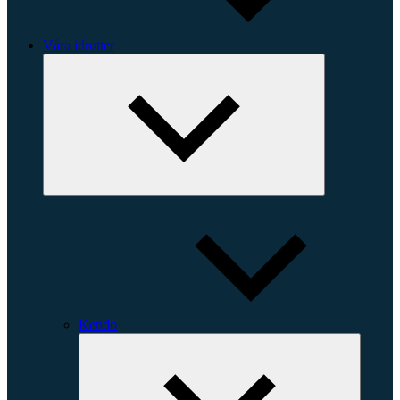
Våra idrotter
Expandera
undermeny
Kendo
Expande
underme