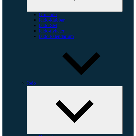
Om iaido
Iaido-klubbar
Iaido-SM
Iaido-nyheter
Iaido-kalendarium
Jodo
Expande
underme