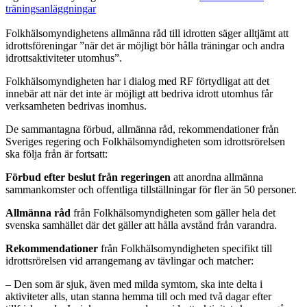
träningsanläggningar
Folkhälsomyndighetens allmänna råd till idrotten säger alltjämt att
idrottsföreningar ”när det är möjligt bör hålla träningar och andra
idrottsaktiviteter utomhus”.
Folkhälsomyndigheten har i dialog med RF förtydligat att det
innebär att när det inte är möjligt att bedriva idrott utomhus får
verksamheten bedrivas inomhus.
De sammantagna förbud, allmänna råd, rekommendationer från
Sveriges regering och Folkhälsomyndigheten som idrottsrörelsen
ska följa från är fortsatt:
Förbud efter beslut från regeringen
att anordna allmänna
sammankomster och offentliga tillställningar för fler än 50 personer.
Allmänna råd
från Folkhälsomyndigheten som gäller hela det
svenska samhället där det gäller att hålla avstånd från varandra.
Rekommendationer
från Folkhälsomyndigheten specifikt till
idrottsrörelsen vid arrangemang av tävlingar och matcher:
– Den som är sjuk, även med milda symtom, ska inte delta i
aktiviteter alls, utan stanna hemma till och med två dagar efter