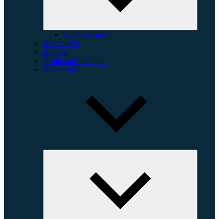
Styrelsehistorik
Kommittéer
Kontakt
Ordförande har ordet
Dokument
Expande
underme