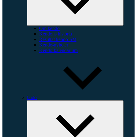
Om kendo
Kendons historia
Resultat kendo-SM
Kendo-nyheter
Kendo-kalendarium
Iaido
Expande
underme