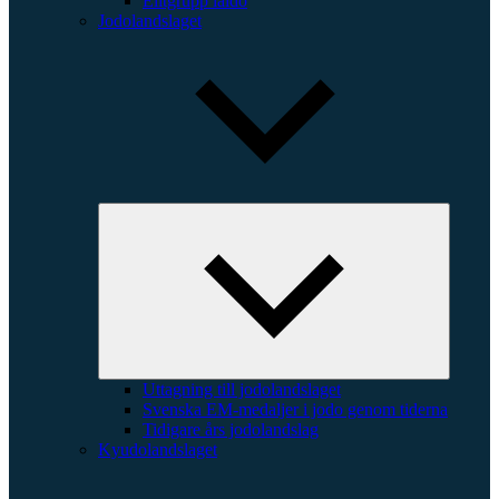
Elitgrupp iaido
Jodolandslaget
Expande
underme
Uttagning till jodolandslaget
Svenska EM-medaljer i jodo genom tiderna
Tidigare års jodolandslag
Kyudolandslaget