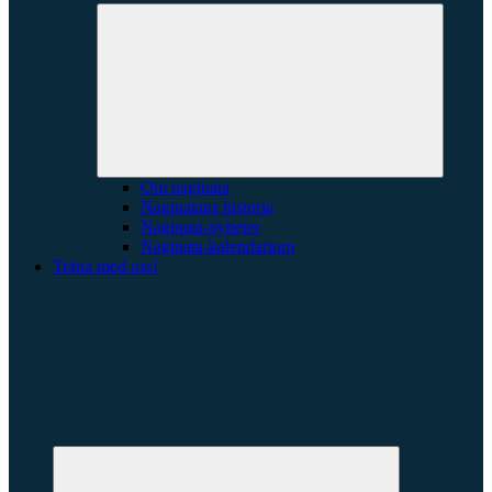
Expande
underme
Om naginata
Naginatans historia
Naginata-nyheter
Naginata-kalendarium
Träna med oss!
Expandera
undermeny