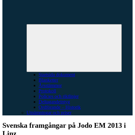
Expande
underme
Startsida dokument
Blanketter
Årsstämmor
Protokoll
Policies och riktlinjer
Deltagandeintyg
Ordförande – Historik
Utnämningar och priser
Svenska framgångar på Jodo EM 2013 i
Linz