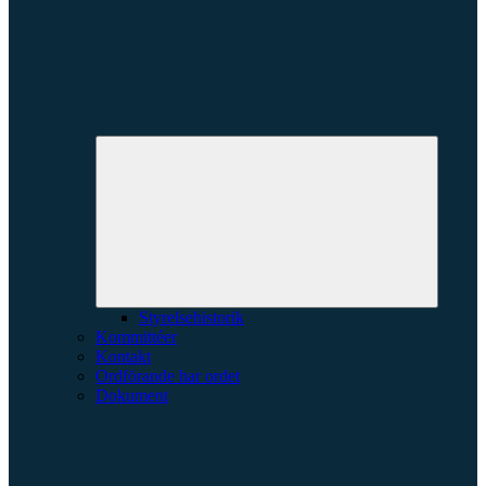
Expande
underme
Styrelsehistorik
Kommittéer
Kontakt
Ordförande har ordet
Dokument