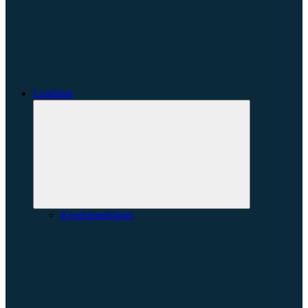
Landslag
Expandera
undermeny
Kendolandslaget