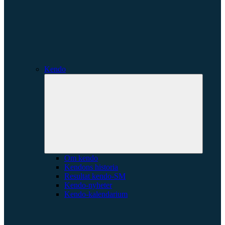
Kendo
Expande
underme
Om kendo
Kendons historia
Resultat kendo-SM
Kendo-nyheter
Kendo-kalendarium