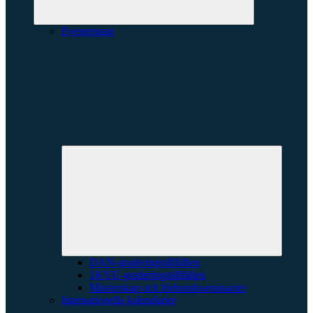
Evenemang
Expande
underme
DAN-graderingstillfällen
1KYU-graderingstillfällen
Mästerskap och förbundsseminarier
Internationella kalendarier