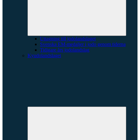
Uttagning till jodolandslaget
Svenska EM-medaljer i jodo genom tiderna
Tidigare års jodolandslag
Kyudolandslaget
Expande
underme