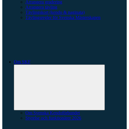
Arrangera gradering
Arrangera tävling
Tävlingskort (kendo & naginata)
Tävlingsregler för Svenska Mästerskapen
Om SKF
Expandera
undermeny
Om Svenska Kendoförbundet
Styrelse och funktionärer 2026