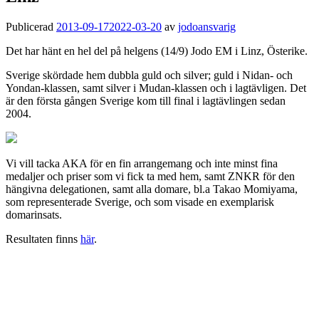
Publicerad
2013-09-17
2022-03-20
av
jodoansvarig
Det har hänt en hel del på helgens (14/9) Jodo EM i Linz, Österike.
Sverige skördade hem dubbla guld och silver; guld i Nidan- och
Yondan-klassen, samt silver i Mudan-klassen och i lagtävligen. Det
är den första gången Sverige kom till final i lagtävlingen sedan
2004.
Vi vill tacka AKA för en fin arrangemang och inte minst fina
medaljer och priser som vi fick ta med hem, samt ZNKR för den
hängivna delegationen, samt alla domare, bl.a Takao Momiyama,
som representerade Sverige, och som visade en exemplarisk
domarinsats.
Resultaten finns
här
.