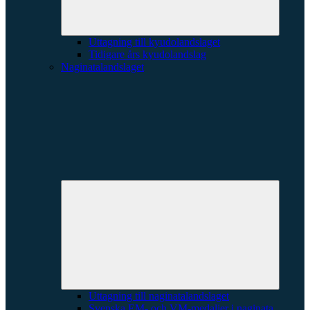
Uttagning till kyudolandslaget
Tidigare års kyudolandslag
Naginatalandslaget
Expande
underme
Uttagning till naginatalandslaget
Svenska EM- och VM-medaljer i naginata