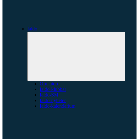
Iaido
Expande
underme
Om iaido
Iaido-klubbar
Iaido-SM
Iaido-nyheter
Iaido-kalendarium