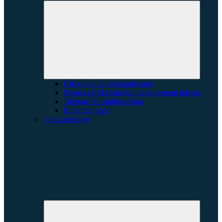
Expande
underme
Uttagning till iaidolandslaget
Svenska EM-medaljer i iaido genom tiderna
Tidigare års iaidolandslag
Elitgrupp iaido
Jodolandslaget
Expande
underme