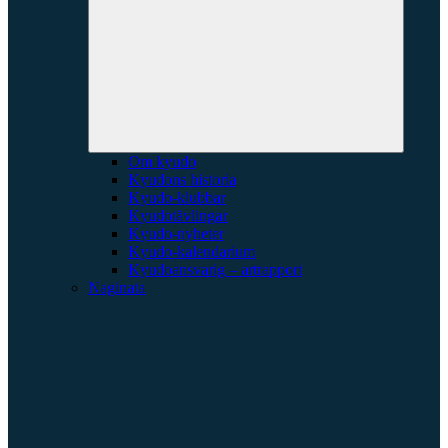
Expande
underme
Om kyudo
Kyudons historia
Kyudo-klubbar
Kyudotävlingar
Kyudo-nyheter
Kyudo-kalendarium
Kyudoansvarig – artrapport
Naginata