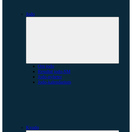
Jodo
Expande
underme
Om jodo
Resultat jodo-SM
Jodo-nyheter
Jodo-kalendarium
Kyudo