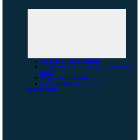
Expande
underme
Uttagning till kendolandslaget
Svenska EM- och VM-medaljer i kendo genom
tiderna
Tidigare års kendolandslag
Kendolandslaget på sociala medier
Iaidolandslaget