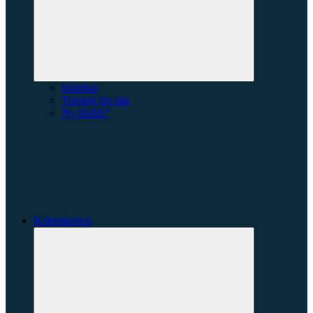
Klubbar
Träning för alla
Ny klubb?
Kalendarium
Expandera
undermeny