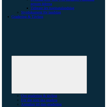
genom tiderna
Tidigare års naginatalandslag
Styrdokument för landslag
Gradering & Tävling
Expandera
undermeny
Om gradering & tävling
För dig som ska gradera
Anmälan till dan-gradering