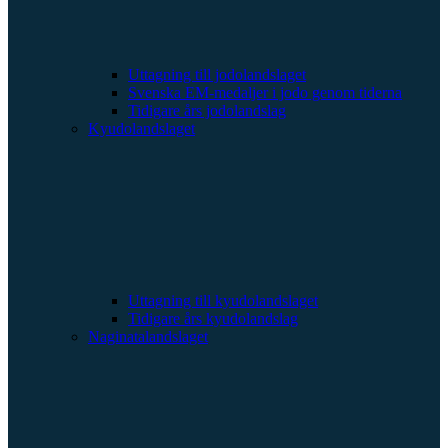
Uttagning till jodolandslaget
Svenska EM-medaljer i jodo genom tiderna
Tidigare års jodolandslag
Kyudolandslaget
Uttagning till kyudolandslaget
Tidigare års kyudolandslag
Naginatalandslaget