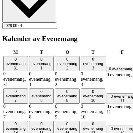
Kalender av Evenemang
måndag
tisdag
onsdag
torsdag
fred
M
T
O
T
F
0
0
0
0
evenemang
evenemang
evenemang
evenemang
31
1
2
3
0 eveneman
0
0
0
0
0 evenemang
evenemang,
evenemang,
evenemang,
evenemang,
31
1
2
3
0
0
0
0
evenemang
evenemang
evenemang
evenemang
0 eveneman
7
8
9
10
11
0
0
0
0
0 evenemang,
evenemang,
evenemang,
evenemang,
evenemang,
11
7
8
9
10
0
0
0
0
evenemang
evenemang
evenemang
evenemang
0 eveneman
14
15
16
17