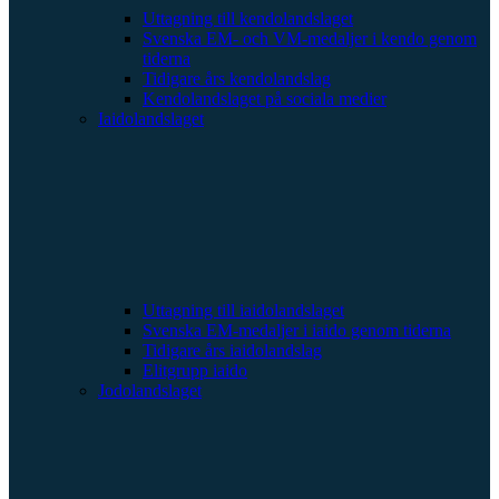
Uttagning till kendolandslaget
Svenska EM- och VM-medaljer i kendo genom
tiderna
Tidigare års kendolandslag
Kendolandslaget på sociala medier
Iaidolandslaget
Uttagning till iaidolandslaget
Svenska EM-medaljer i iaido genom tiderna
Tidigare års iaidolandslag
Elitgrupp iaido
Jodolandslaget