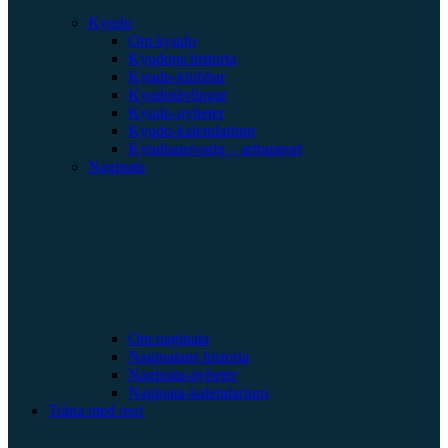
Kyudo
Om kyudo
Kyudons historia
Kyudo-klubbar
Kyudotävlingar
Kyudo-nyheter
Kyudo-kalendarium
Kyudoansvarig – artrapport
Naginata
Om naginata
Naginatans historia
Naginata-nyheter
Naginata-kalendarium
Träna med oss!