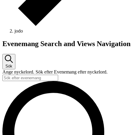
jodo
Evenemang
Evenemang Search and Views Navigation
Sök
Ange nyckelord. Sök efter Evenemang efter nyckelord.