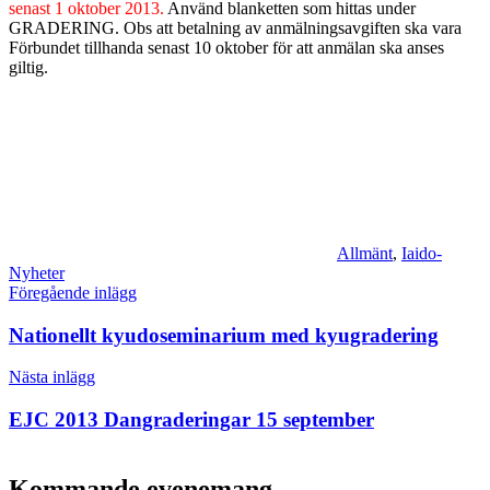
senast 1 oktober 2013.
Använd blanketten som hittas under
GRADERING. Obs att betalning av anmälningsavgiften ska vara
Förbundet tillhanda senast 10 oktober för att anmälan ska anses
giltig.
Allmänt
,
Iaido-
Nyheter
Inläggsnavigering
Föregående inlägg
Nationellt kyudoseminarium med kyugradering
Nästa inlägg
EJC 2013 Dangraderingar 15 september
Kommande evenemang