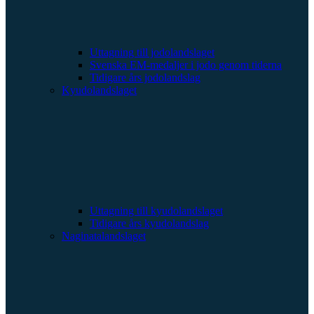
Uttagning till jodolandslaget
Svenska EM-medaljer i jodo genom tiderna
Tidigare års jodolandslag
Kyudolandslaget
Uttagning till kyudolandslaget
Tidigare års kyudolandslag
Naginatalandslaget