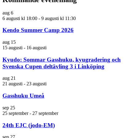
aug
6
6 augusti kl 18:00
-
9 augusti kl 11:30
Kendo Summer Camp 2026
aug
15
15 augusti
-
16 augusti
Kyudo: Sommar Gasshuku, kyugradering och
Svenska Cupen deltävling 3 i Linköping
aug
21
21 augusti
-
23 augusti
Gasshuku Umeå
sep
25
25 september
-
27 september
24th EJC (jodo-EM)
sep
27