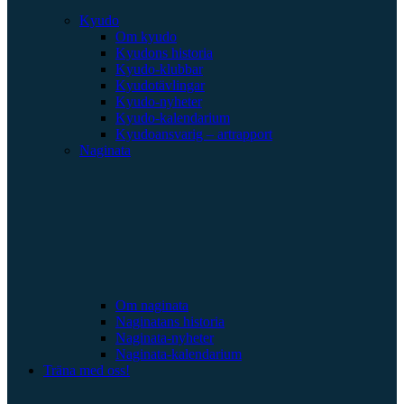
Kyudo
Om kyudo
Kyudons historia
Kyudo-klubbar
Kyudotävlingar
Kyudo-nyheter
Kyudo-kalendarium
Kyudoansvarig – artrapport
Naginata
Om naginata
Naginatans historia
Naginata-nyheter
Naginata-kalendarium
Träna med oss!