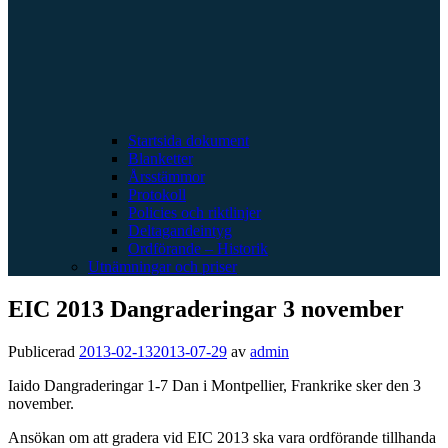
Startsida dokument
Blanketter
Årsstämmor
Protokoll
Policies och riktlinjer
Deltagandeintyg
Ordförande – Historik
Utnämningar och priser
EIC 2013 Dangraderingar 3 november
Publicerad
2013-02-13
2013-07-29
av
admin
Iaido Dangraderingar 1-7 Dan i Montpellier, Frankrike sker den 3
november.
Ansökan om att gradera vid EIC 2013 ska vara ordförande tillhanda