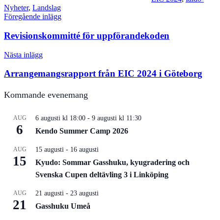
Nyheter
,
Landslag
Inläggsnavigering
Föregående inlägg
Revisionskommitté för uppförandekoden
Nästa inlägg
Arrangemangsrapport från EIC 2024 i Göteborg
Kommande evenemang
AUG
6 augusti kl 18:00
-
9 augusti kl 11:30
6
Kendo Summer Camp 2026
AUG
15 augusti
-
16 augusti
15
Kyudo: Sommar Gasshuku, kyugradering och
Svenska Cupen deltävling 3 i Linköping
AUG
21 augusti
-
23 augusti
21
Gasshuku Umeå