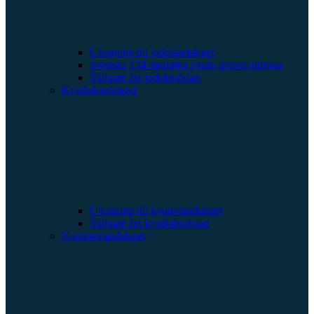
Uttagning till jodolandslaget
Svenska EM-medaljer i jodo genom tiderna
Tidigare års jodolandslag
Kyudolandslaget
Uttagning till kyudolandslaget
Tidigare års kyudolandslag
Naginatalandslaget