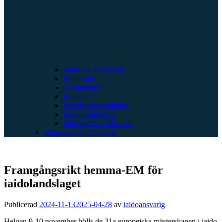
Startsida dokument
Blanketter
Årsstämmor
Protokoll
Policies och riktlinjer
Deltagandeintyg
Ordförande – Historik
Utnämningar och priser
Framgångsrikt hemma-EM för
iaidolandslaget
Publicerad
2024-11-13
2025-04-28
av
iaidoansvarig
Helgen 9-10 november hölls de 31a europeiska mästerskapen i iaido