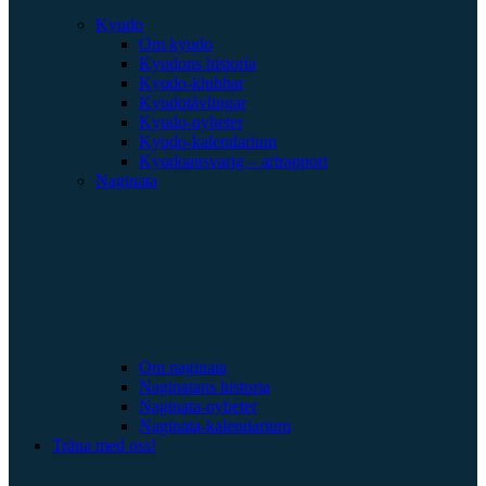
Kyudo
Om kyudo
Kyudons historia
Kyudo-klubbar
Kyudotävlingar
Kyudo-nyheter
Kyudo-kalendarium
Kyudoansvarig – artrapport
Naginata
Om naginata
Naginatans historia
Naginata-nyheter
Naginata-kalendarium
Träna med oss!