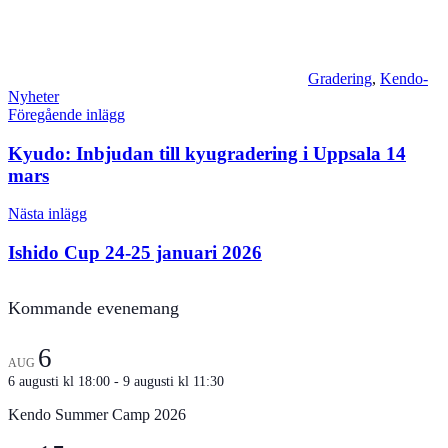
Gradering
,
Kendo-
Nyheter
Inläggsnavigering
Föregående inlägg
Kyudo: Inbjudan till kyugradering i Uppsala 14
mars
Nästa inlägg
Ishido Cup 24-25 januari 2026
Kommande evenemang
6
AUG
6 augusti kl 18:00
-
9 augusti kl 11:30
Kendo Summer Camp 2026