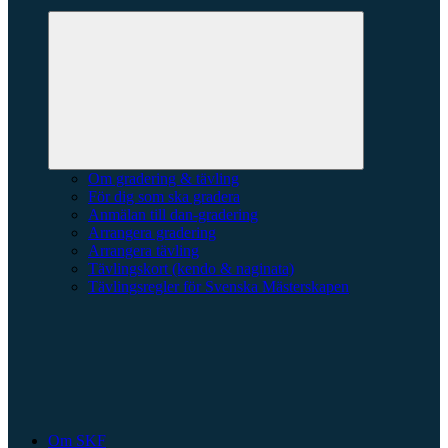
Expandera
undermeny
Om gradering & tävling
För dig som ska gradera
Anmälan till dan-gradering
Arrangera gradering
Arrangera tävling
Tävlingskort (kendo & naginata)
Tävlingsregler för Svenska Mästerskapen
Om SKF