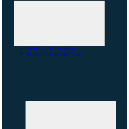
Expandera
undermeny
Om Svenska Kendoförbundet
Styrelse och funktionärer 2026
Expande
underme