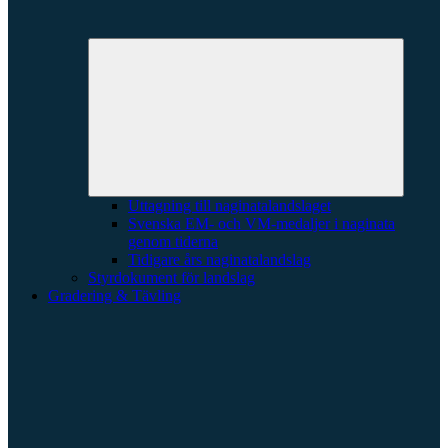
Expande
underme
Uttagning till naginatalandslaget
Svenska EM- och VM-medaljer i naginata
genom tiderna
Tidigare års naginatalandslag
Styrdokument för landslag
Gradering & Tävling