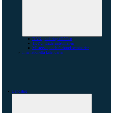
underme
DAN-graderingstillfällen
1KYU-graderingstillfällen
Mästerskap och förbundsseminarier
Internationella kalendarier
Landslag
Expandera
undermeny