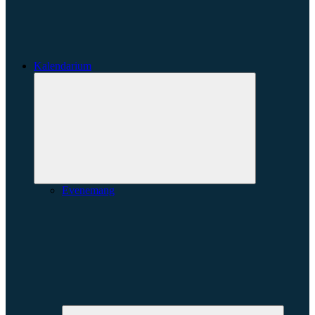
Kalendarium
Expandera
undermeny
Evenemang
Expande