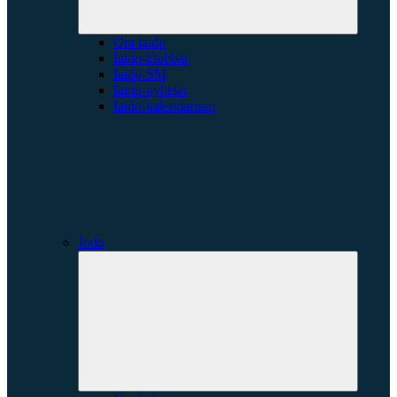
Om iaido
Iaido-klubbar
Iaido-SM
Iaido-nyheter
Iaido-kalendarium
Jodo
Expande
underme