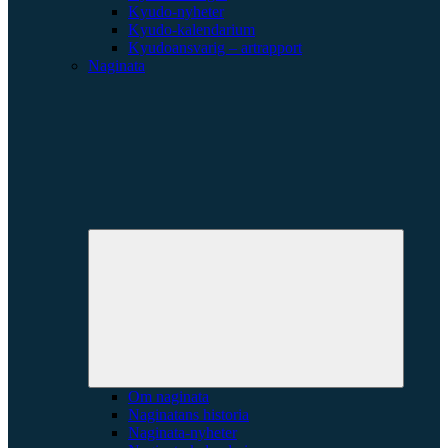
Kyudo-nyheter
Kyudo-kalendarium
Kyudoansvarig – artrapport
Naginata
Expande
underme
Om naginata
Naginatans historia
Naginata-nyheter