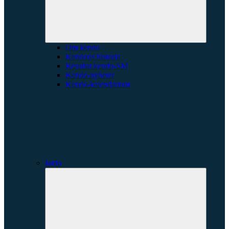
Om kendo
Kendons historia
Resultat kendo-SM
Kendo-nyheter
Kendo-kalendarium
Iaido
Expande
underme