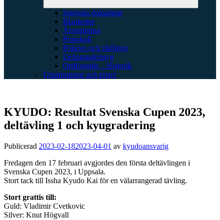
Startsida dokument
Blanketter
Årsstämmor
Protokoll
Policies och riktlinjer
Deltagandeintyg
Ordförande – Historik
Utnämningar och priser
KYUDO: Resultat Svenska Cupen 2023,
deltävling 1 och kyugradering
Publicerad
2023-02-18
2023-04-01
av
kyudoansvarig
Fredagen den 17 februari avgjordes den första deltävlingen i
Svenska Cupen 2023, i Uppsala.
Stort tack till Issha Kyudo Kai för en välarrangerad tävling.
Stort grattis till:
Guld: Vladimir Cvetkovic
Silver: Knut Högvall