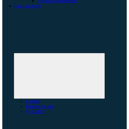
Naginata-kalendarium
Träna med oss!
Expandera
undermeny
Klubbar
Träning för alla
Ny klubb?