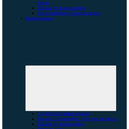
tiderna
Tidigare års kendolandslag
Kendolandslaget på sociala medier
Iaidolandslaget
Expande
underme
Uttagning till iaidolandslaget
Svenska EM-medaljer i iaido genom tiderna
Tidigare års iaidolandslag