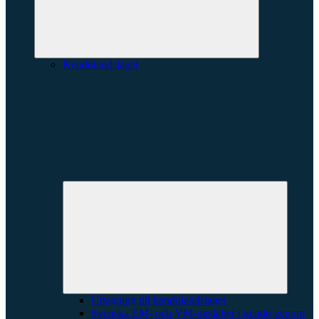
Kendolandslaget
Expande
underme
Uttagning till kendolandslaget
Svenska EM- och VM-medaljer i kendo genom