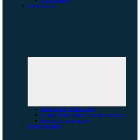
Elitgrupp iaido
Jodolandslaget
Expande
underme
Uttagning till jodolandslaget
Svenska EM-medaljer i jodo genom tiderna
Tidigare års jodolandslag
Kyudolandslaget