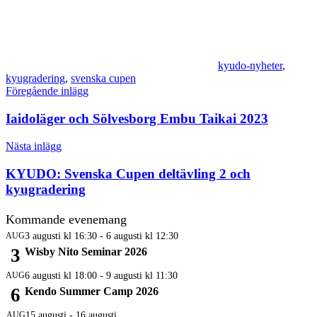
kyudo-nyheter
,
kyugradering
,
svenska cupen
Inläggsnavigering
Föregående inlägg
Iaidoläger och Sölvesborg Embu Taikai 2023
Nästa inlägg
KYUDO: Svenska Cupen deltävling 2 och
kyugradering
Kommande evenemang
AUG
3 augusti kl 16:30
-
6 augusti kl 12:30
3
Wisby Nito Seminar 2026
AUG
6 augusti kl 18:00
-
9 augusti kl 11:30
6
Kendo Summer Camp 2026
AUG
15 augusti
-
16 augusti