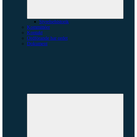
Styrelsehistorik
Kommittéer
Kontakt
Ordförande har ordet
Dokument
Expande
underme