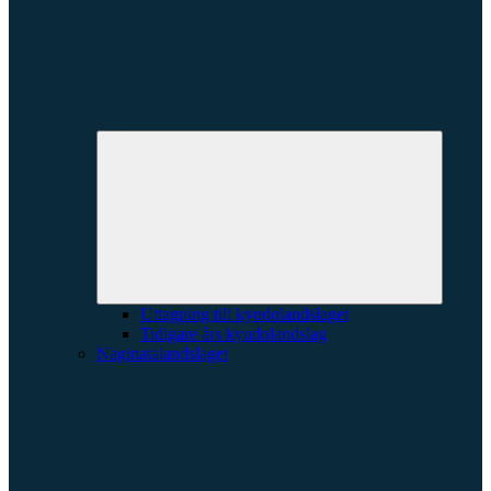
Expande
underme
Uttagning till kyudolandslaget
Tidigare års kyudolandslag
Naginatalandslaget