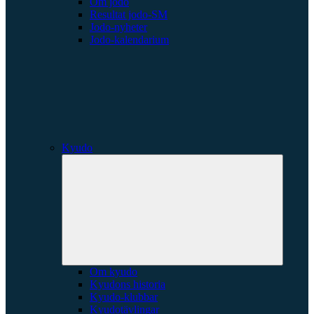
Om jodo
Resultat jodo-SM
Jodo-nyheter
Jodo-kalendarium
Kyudo
Expande
underme
Om kyudo
Kyudons historia
Kyudo-klubbar
Kyudotävlingar