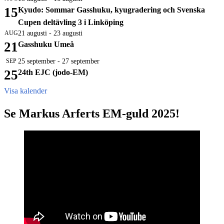
15
Kyudo: Sommar Gasshuku, kyugradering och Svenska
Cupen deltävling 3 i Linköping
AUG
21 augusti
-
23 augusti
21
Gasshuku Umeå
SEP
25 september
-
27 september
25
24th EJC (jodo-EM)
Visa kalender
Se Markus Arferts EM-guld 2025!