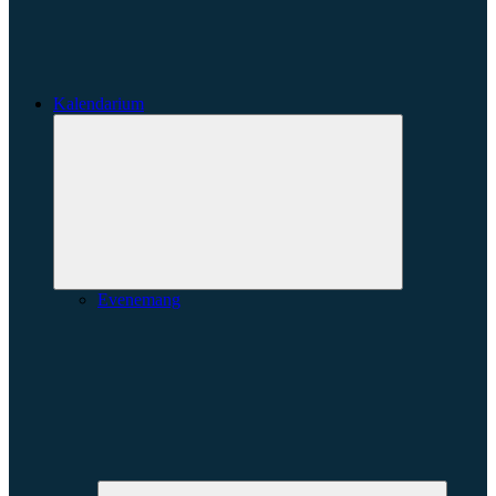
Kalendarium
Expandera
undermeny
Evenemang
Expande