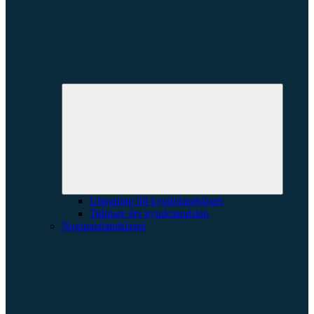
Expande
underme
Uttagning till kyudolandslaget
Tidigare års kyudolandslag
Naginatalandslaget