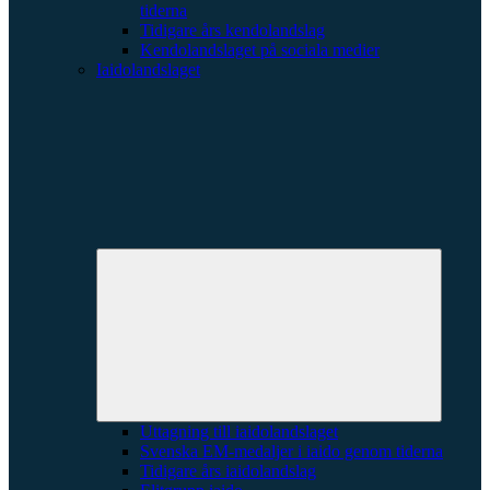
tiderna
Tidigare års kendolandslag
Kendolandslaget på sociala medier
Iaidolandslaget
Expande
underme
Uttagning till iaidolandslaget
Svenska EM-medaljer i iaido genom tiderna
Tidigare års iaidolandslag