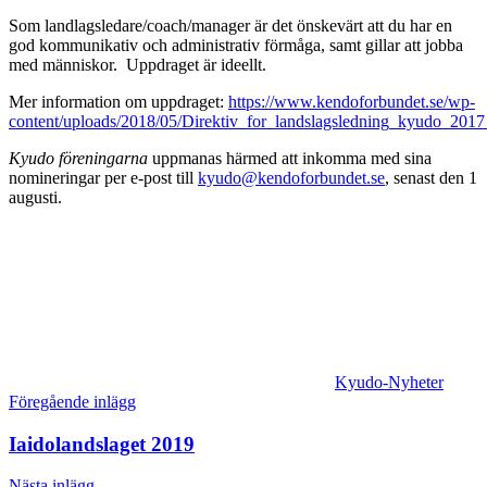
Som landlagsledare/coach/manager är det önskevärt att du har en
god kommunikativ och administrativ förmåga, samt gillar att jobba
med människor. Uppdraget är ideellt.
Mer information om uppdraget:
https://www.kendoforbundet.se/wp-
content/uploads/2018/05/Direktiv_for_landslagsledning_kyudo_201
Kyudo föreningarna
uppmanas härmed att inkomma med sina
nomineringar per e-post till
kyudo@kendoforbundet.se
, senast den 1
augusti.
Kyudo-Nyheter
Inläggsnavigering
Föregående inlägg
Iaidolandslaget 2019
Nästa inlägg