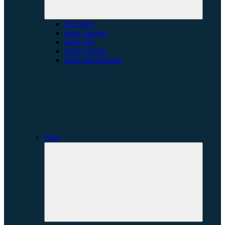
Om iaido
Iaido-klubbar
Iaido-SM
Iaido-nyheter
Iaido-kalendarium
Jodo
Expande
underme