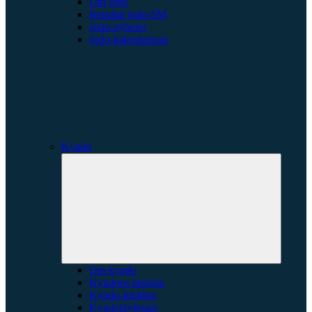
Om jodo
Resultat jodo-SM
Jodo-nyheter
Jodo-kalendarium
Kyudo
Expande
underme
Om kyudo
Kyudons historia
Kyudo-klubbar
Kyudotävlingar