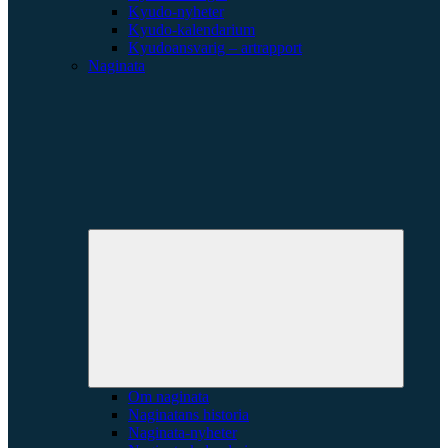
Kyudo-nyheter
Kyudo-kalendarium
Kyudoansvarig – artrapport
Naginata
Expande
underme
Om naginata
Naginatans historia
Naginata-nyheter