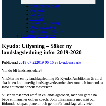
Startsida dokument
Blanketter
Årsstämmor
Protokoll
Policies och riktlinjer
Deltagandeintyg
Ordförande – Historik
Utnämningar och priser
Kyudo: Utlysning – Söker ny
landslagsledning inför 2019-2020
Publicerad
2019-07-22
2019-06-16
av
kyudoansvarig
Vill du bli landslagsledare?
Vi söker nu en ny landslagsledning för Kyudo. Ambitionen är att vi
ska ha en kontinuerlig landslagsverksamhet året runt och inte endast
inför ett internationellt mästerskap.
Vi ser främst emot att få in en landslagscoach, men vill gärna ha
både en manager och en coach. Som tillsammans med mig och
förbundet skapar, planerar och genomför landslags aktiviteter.