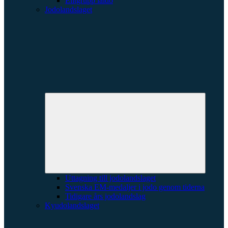
Elitgrupp iaido
Jodolandslaget
Expande
underme
Uttagning till jodolandslaget
Svenska EM-medaljer i jodo genom tiderna
Tidigare års jodolandslag
Kyudolandslaget