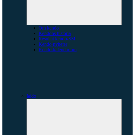
Om kendo
Kendons historia
Resultat kendo-SM
Kendo-nyheter
Kendo-kalendarium
Iaido
Expande
underme