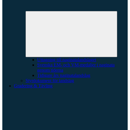
Expande
underme
Uttagning till naginatalandslaget
Svenska EM- och VM-medaljer i naginata
genom tiderna
Tidigare års naginatalandslag
Styrdokument för landslag
Gradering & Tävling