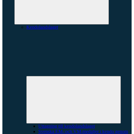
Kendolandslaget
Expande
underme
Uttagning till kendolandslaget
Svenska EM- och VM-medaljer i kendo genom