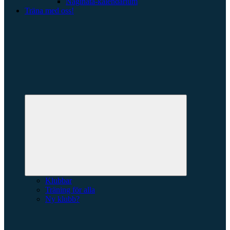
Naginata-kalendarium
Träna med oss!
Expandera
undermeny
Klubbar
Träning för alla
Ny klubb?