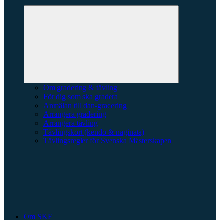
Expandera
undermeny
Om gradering & tävling
För dig som ska gradera
Anmälan till dan-gradering
Arrangera gradering
Arrangera tävling
Tävlingskort (kendo & naginata)
Tävlingsregler för Svenska Mästerskapen
Om SKF