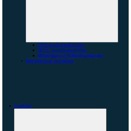
underme
DAN-graderingstillfällen
1KYU-graderingstillfällen
Mästerskap och förbundsseminarier
Internationella kalendarier
Landslag
Expandera
undermeny