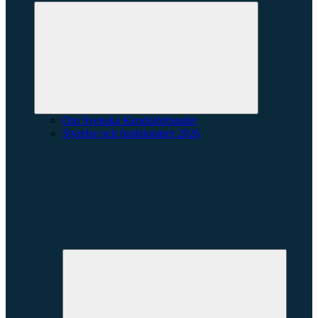
Expandera
undermeny
Om Svenska Kendoförbundet
Styrelse och funktionärer 2026
Expande
underme