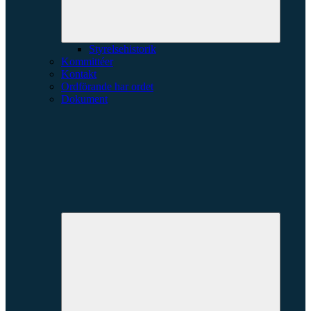
Styrelsehistorik
Kommittéer
Kontakt
Ordförande har ordet
Dokument
Expande
underme