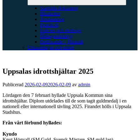
Startsida dokument
Blanketter
Årsstämmor
Protokoll
Policies och riktlinjer
Deltagandeintyg
Ordförande – Historik
Utnämningar och priser
Uppsalas idrottshjältar 2025
Publicerad
2026-02-09
2026-02-09
av
admin
Lördagen den 7 februari hyllade Uppsala Kommun sina
idrottshjältar. Diplom utdelades till de som tagit guldmedalj i en
nationell eller internationell tävling 2025. Firandet hölls i Uppsala
Stadshus.
Från vårt förbund hyllades:
Kyudo
Knut Högvall (SM Guld, Svensk Mästare, SM guld lag)