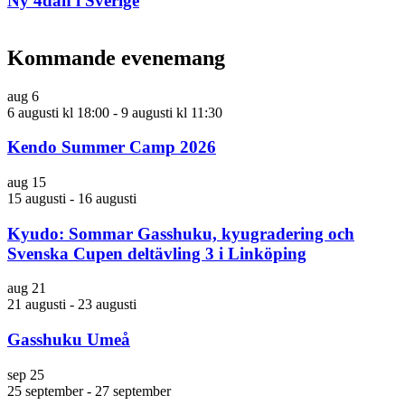
Ny 4dan i Sverige
Kommande evenemang
aug
6
6 augusti kl 18:00
-
9 augusti kl 11:30
Kendo Summer Camp 2026
aug
15
15 augusti
-
16 augusti
Kyudo: Sommar Gasshuku, kyugradering och
Svenska Cupen deltävling 3 i Linköping
aug
21
21 augusti
-
23 augusti
Gasshuku Umeå
sep
25
25 september
-
27 september