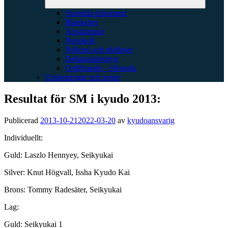
Startsida dokument
Blanketter
Årsstämmor
Protokoll
Policies och riktlinjer
Deltagandeintyg
Ordförande – Historik
Utnämningar och priser
Resultat för SM i kyudo 2013:
Publicerad
2013-10-21
2022-03-20
av
kyudoansvarig
Individuellt:
Guld: Laszlo Hennyey, Seikyukai
Silver: Knut Högvall, Issha Kyudo Kai
Brons: Tommy Radesäter, Seikyukai
Lag:
Guld: Seikyukai 1