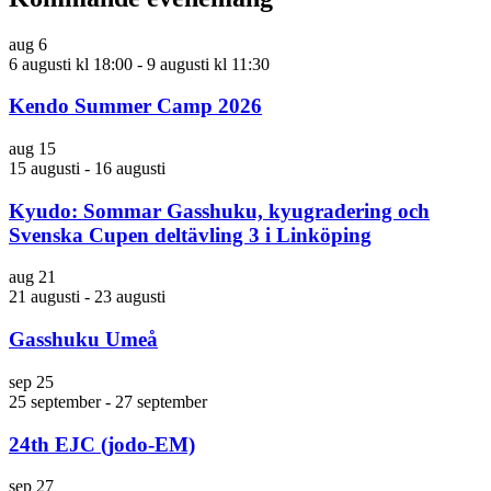
aug
6
6 augusti kl 18:00
-
9 augusti kl 11:30
Kendo Summer Camp 2026
aug
15
15 augusti
-
16 augusti
Kyudo: Sommar Gasshuku, kyugradering och
Svenska Cupen deltävling 3 i Linköping
aug
21
21 augusti
-
23 augusti
Gasshuku Umeå
sep
25
25 september
-
27 september
24th EJC (jodo-EM)
sep
27