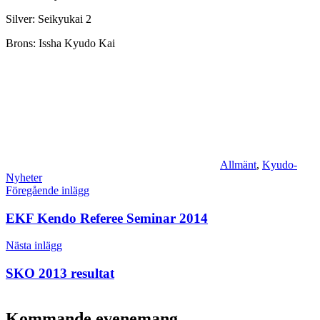
Silver: Seikyukai 2
Brons: Issha Kyudo Kai
Allmänt
,
Kyudo-
Nyheter
Inläggsnavigering
Föregående inlägg
EKF Kendo Referee Seminar 2014
Nästa inlägg
SKO 2013 resultat
Kommande evenemang