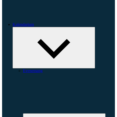
Kalendarium
Expandera
undermeny
Evenemang
Expande