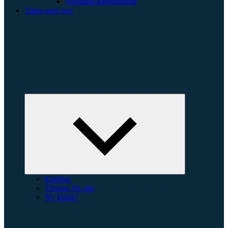
Naginata-kalendarium
Träna med oss!
Expandera
undermeny
Klubbar
Träning för alla
Ny klubb?