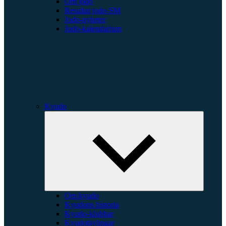
Om jodo
Resultat jodo-SM
Jodo-nyheter
Jodo-kalendarium
Kyudo
Expande
underme
Om kyudo
Kyudons historia
Kyudo-klubbar
Kyudotävlingar