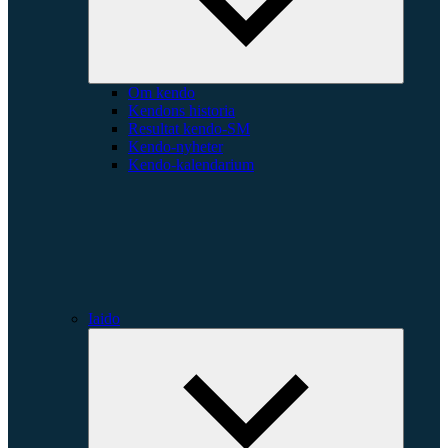
Om kendo
Kendons historia
Resultat kendo-SM
Kendo-nyheter
Kendo-kalendarium
Iaido
Expande
underme