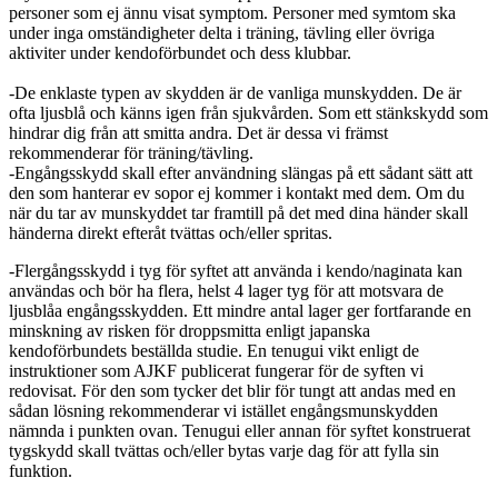
personer som ej ännu visat symptom. Personer med symtom ska
under inga omständigheter delta i träning, tävling eller övriga
aktiviter under kendoförbundet och dess klubbar.
-De enklaste typen av skydden är de vanliga munskydden. De är
ofta ljusblå och känns igen från sjukvården. Som ett stänkskydd som
hindrar dig från att smitta andra. Det är dessa vi främst
rekommenderar för träning/tävling.
-Engångsskydd skall efter användning slängas på ett sådant sätt att
den som hanterar ev sopor ej kommer i kontakt med dem. Om du
när du tar av munskyddet tar framtill på det med dina händer skall
händerna direkt efteråt tvättas och/eller spritas.
-Flergångsskydd i tyg för syftet att använda i kendo/naginata kan
användas och bör ha flera, helst 4 lager tyg för att motsvara de
ljusblåa engångsskydden. Ett mindre antal lager ger fortfarande en
minskning av risken för droppsmitta enligt japanska
kendoförbundets beställda studie. En tenugui vikt enligt de
instruktioner som AJKF publicerat fungerar för de syften vi
redovisat. För den som tycker det blir för tungt att andas med en
sådan lösning rekommenderar vi istället engångsmunskydden
nämnda i punkten ovan. Tenugui eller annan för syftet konstruerat
tygskydd skall tvättas och/eller bytas varje dag för att fylla sin
funktion.