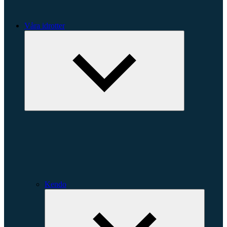
Våra idrotter
Expandera
undermeny
Kendo
Expande
underme