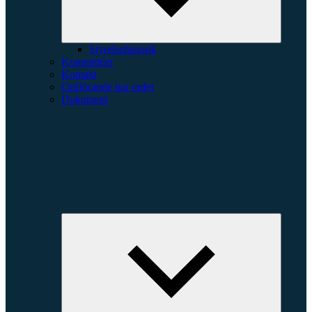
Styrelsehistorik
Kommittéer
Kontakt
Ordförande har ordet
Dokument
Expande
underme