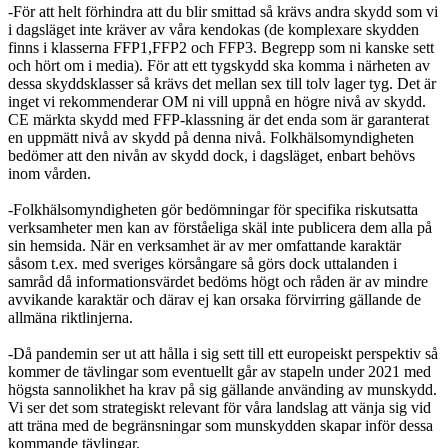
-För att helt förhindra att du blir smittad så krävs andra skydd som vi
i dagsläget inte kräver av våra kendokas (de komplexare skydden
finns i klasserna FFP1,FFP2 och FFP3. Begrepp som ni kanske sett
och hört om i media). För att ett tygskydd ska komma i närheten av
dessa skyddsklasser så krävs det mellan sex till tolv lager tyg. Det är
inget vi rekommenderar OM ni vill uppnå en högre nivå av skydd.
CE märkta skydd med FFP-klassning är det enda som är garanterat
en uppmätt nivå av skydd på denna nivå. Folkhälsomyndigheten
bedömer att den nivån av skydd dock, i dagsläget, enbart behövs
inom vården.
-Folkhälsomyndigheten gör bedömningar för specifika riskutsatta
verksamheter men kan av förståeliga skäl inte publicera dem alla på
sin hemsida. När en verksamhet är av mer omfattande karaktär
såsom t.ex. med sveriges körsångare så görs dock uttalanden i
samråd då informationsvärdet bedöms högt och råden är av mindre
avvikande karaktär och därav ej kan orsaka förvirring gällande de
allmäna riktlinjerna.
-Då pandemin ser ut att hålla i sig sett till ett europeiskt perspektiv så
kommer de tävlingar som eventuellt går av stapeln under 2021 med
högsta sannolikhet ha krav på sig gällande använding av munskydd.
Vi ser det som strategiskt relevant för våra landslag att vänja sig vid
att träna med de begränsningar som munskydden skapar inför dessa
kommande tävlingar.