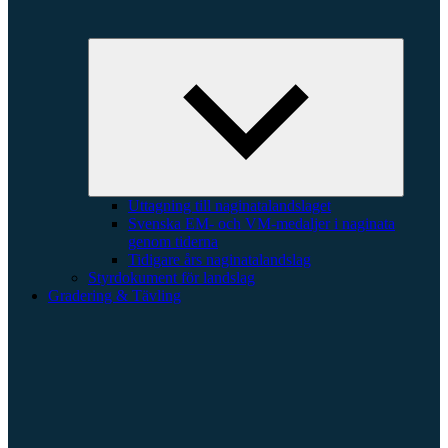
Expande
underme
Uttagning till naginatalandslaget
Svenska EM- och VM-medaljer i naginata
genom tiderna
Tidigare års naginatalandslag
Styrdokument för landslag
Gradering & Tävling