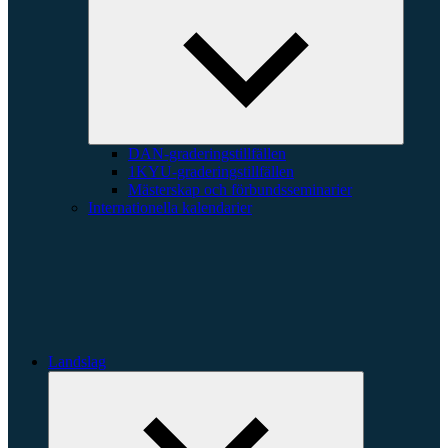
underme
DAN-graderingstillfällen
1KYU-graderingstillfällen
Mästerskap och förbundsseminarier
Internationella kalendarier
Landslag
Expandera
undermeny