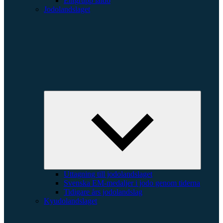
Elitgrupp iaido
Jodolandslaget
Expande
underme
Uttagning till jodolandslaget
Svenska EM-medaljer i jodo genom tiderna
Tidigare års jodolandslag
Kyudolandslaget