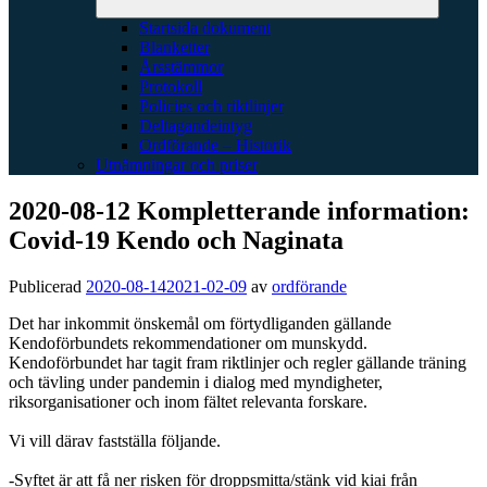
Startsida dokument
Blanketter
Årsstämmor
Protokoll
Policies och riktlinjer
Deltagandeintyg
Ordförande – Historik
Utnämningar och priser
2020-08-12 Kompletterande information:
Covid-19 Kendo och Naginata
Publicerad
2020-08-14
2021-02-09
av
ordförande
Det har inkommit önskemål om förtydliganden gällande
Kendoförbundets rekommendationer om munskydd.
Kendoförbundet har tagit fram riktlinjer och regler gällande träning
och tävling under pandemin i dialog med myndigheter,
riksorganisationer och inom fältet relevanta forskare.
Vi vill därav fastställa följande.
-Syftet är att få ner risken för droppsmitta/stänk vid kiai från