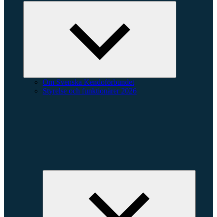
Expandera
undermeny
Om Svenska Kendoförbundet
Styrelse och funktionärer 2026
Expande
underme