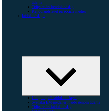
tiderna
Tidigare års kendolandslag
Kendolandslaget på sociala medier
Iaidolandslaget
Expande
underme
Uttagning till iaidolandslaget
Svenska EM-medaljer i iaido genom tiderna
Tidigare års iaidolandslag