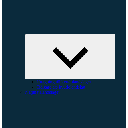
Expande
underme
Uttagning till kyudolandslaget
Tidigare års kyudolandslag
Naginatalandslaget