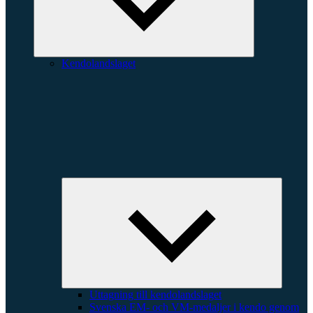
Kendolandslaget
Expande
underme
Uttagning till kendolandslaget
Svenska EM- och VM-medaljer i kendo genom