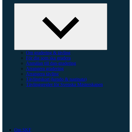
Expandera
undermeny
Om gradering & tävling
För dig som ska gradera
Anmälan till dan-gradering
Arrangera gradering
Arrangera tävling
Tävlingskort (kendo & naginata)
Tävlingsregler för Svenska Mästerskapen
Om SKF