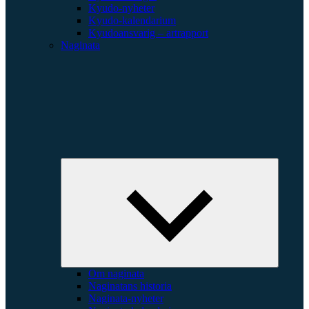
Kyudo-nyheter
Kyudo-kalendarium
Kyudoansvarig – artrapport
Naginata
Expande
underme
Om naginata
Naginatans historia
Naginata-nyheter