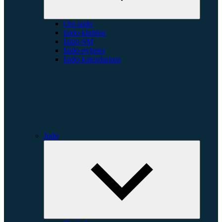
Om iaido
Iaido-klubbar
Iaido-SM
Iaido-nyheter
Iaido-kalendarium
Jodo
Expande
underme