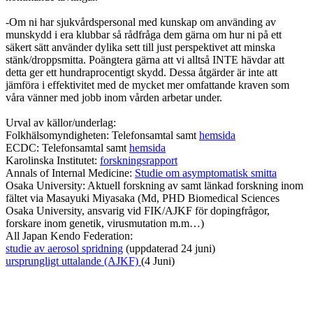
-Om ni har sjukvårdspersonal med kunskap om använding av
munskydd i era klubbar så rådfråga dem gärna om hur ni på ett
säkert sätt använder dylika sett till just perspektivet att minska
stänk/droppsmitta. Poängtera gärna att vi alltså INTE hävdar att
detta ger ett hundraprocentigt skydd. Dessa åtgärder är inte att
jämföra i effektivitet med de mycket mer omfattande kraven som
våra vänner med jobb inom vården arbetar under.
Urval av källor/underlag:
Folkhälsomyndigheten: Telefonsamtal samt
hemsida
ECDC: Telefonsamtal samt
hemsida
Karolinska Institutet:
forskningsrapport
Annals of Internal Medicine:
Studie om asymptomatisk smitta
Osaka University: Aktuell forskning av samt länkad forskning inom
fältet via Masayuki Miyasaka (Md, PHD Biomedical Sciences
Osaka University, ansvarig vid FIK/AJKF för dopingfrågor,
forskare inom genetik, virusmutation m.m…)
All Japan Kendo Federation:
studie av aerosol spridning
(uppdaterad 24 juni)
ursprungligt uttalande (AJKF)
(4 Juni)