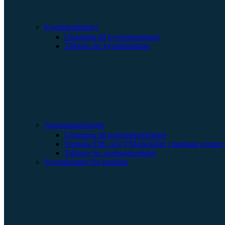
Kyudolandslaget
Uttagning till kyudolandslaget
Tidigare års kyudolandslag
Naginatalandslaget
Uttagning till naginatalandslaget
Svenska EM- och VM-medaljer i naginata genom t
Tidigare års naginatalandslag
Styrdokument för landslag