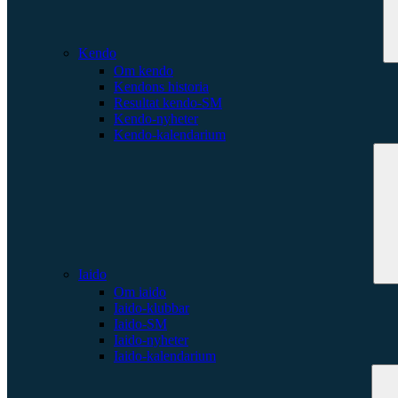
Kendo
Om kendo
Kendons historia
Resultat kendo-SM
Kendo-nyheter
Kendo-kalendarium
Iaido
Om iaido
Iaido-klubbar
Iaido-SM
Iaido-nyheter
Iaido-kalendarium