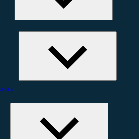
Expandera
undermeny
iderna
Expandera
undermeny