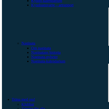
Kyudo-kalendarium
Kyudoansvarig – artrapport
Naginata
Om naginata
Naginatans historia
Naginata-nyheter
Naginata-kalendarium
Träna med oss!
Klubbar
Träning för alla