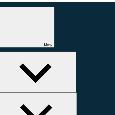
Meny
Expandera
undermeny
Expandera
undermeny