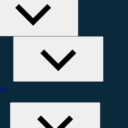
Expandera
undermeny
erna
Expandera
undermeny