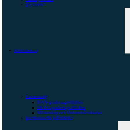
Ny klubb?
Kalendarium
Evenemang
DAN-graderingstillfällen
1KYU-graderingstillfällen
Mästerskap och förbundsseminarier
Internationella kalendarier