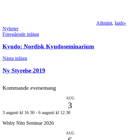
Allmänt
,
Iaido-
Nyheter
Inläggsnavigering
Föregående inlägg
Kyudo: Nordisk Kyudoseminarium
Nästa inlägg
Ny Styrelse 2019
Kommande evenemang
AUG
3
3 augusti kl 16:30
-
6 augusti kl 12:30
Wisby Nito Seminar 2026
AUG