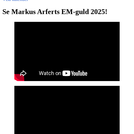
Se Markus Arferts EM-guld 2025!