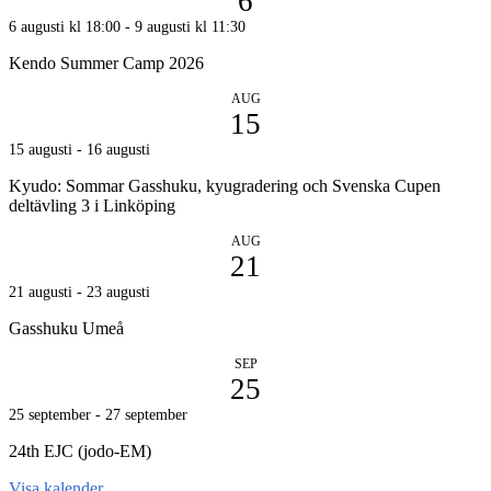
6
6 augusti kl 18:00
-
9 augusti kl 11:30
Kendo Summer Camp 2026
AUG
15
15 augusti
-
16 augusti
Kyudo: Sommar Gasshuku, kyugradering och Svenska Cupen
deltävling 3 i Linköping
AUG
21
21 augusti
-
23 augusti
Gasshuku Umeå
SEP
25
25 september
-
27 september
24th EJC (jodo-EM)
Visa kalender