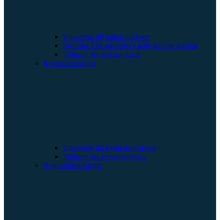
Uttagning till jodolandslaget
Svenska EM-medaljer i jodo genom tiderna
Tidigare års jodolandslag
Kyudolandslaget
Uttagning till kyudolandslaget
Tidigare års kyudolandslag
Naginatalandslaget