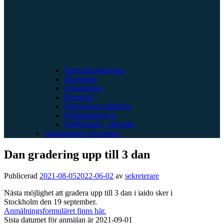
Startsida dokument
Blanketter
Årsstämmor
Protokoll
Policies och riktlinjer
Deltagandeintyg
Ordförande – Historik
Utnämningar och priser
Dan gradering upp till 3 dan
Publicerad
2021-08-05
2022-06-02
av
sekreterare
Nästa möjlighet att gradera upp till 3 dan i iaido sker i
Stockholm den 19 september.
Anmälningsformuläret finns här.
Sista datumet för anmälan är 2021-09-01