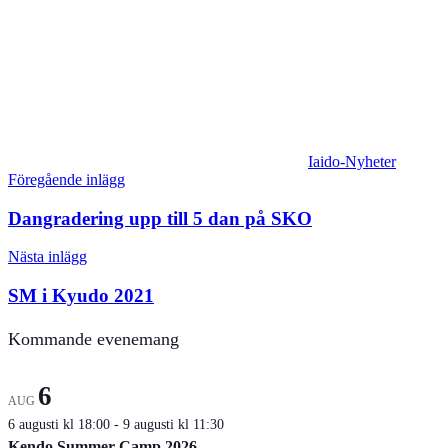
Iaido-Nyheter
Inläggsnavigering
Föregående inlägg
Dangradering upp till 5 dan på SKO
Nästa inlägg
SM i Kyudo 2021
Kommande evenemang
6
AUG
6 augusti kl 18:00
-
9 augusti kl 11:30
Kendo Summer Camp 2026