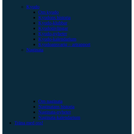
Kyudo
Om kyudo
Kyudons historia
Kyudo-klubbar
Kyudotävlingar
Kyudo-nyheter
Kyudo-kalendarium
Kyudoansvarig – artrapport
Naginata
Om naginata
Naginatans historia
Naginata-nyheter
Naginata-kalendarium
Träna med oss!