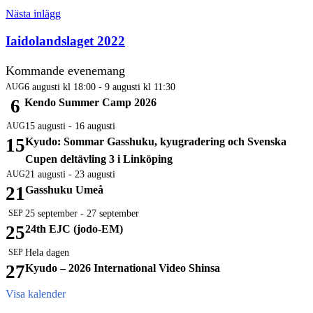
Nästa inlägg
Iaidolandslaget 2022
Kommande evenemang
AUG
6 augusti kl 18:00
-
9 augusti kl 11:30
6
Kendo Summer Camp 2026
AUG
15 augusti
-
16 augusti
15
Kyudo: Sommar Gasshuku, kyugradering och Svenska
Cupen deltävling 3 i Linköping
AUG
21 augusti
-
23 augusti
21
Gasshuku Umeå
SEP
25 september
-
27 september
25
24th EJC (jodo-EM)
SEP
Hela dagen
27
Kyudo – 2026 International Video Shinsa
Visa kalender