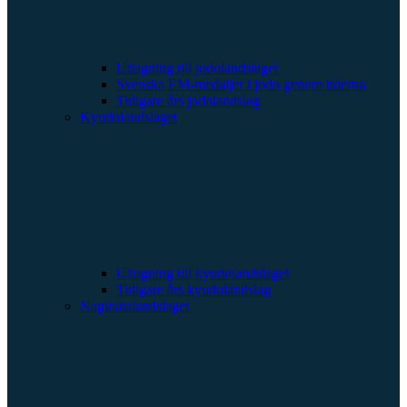
Uttagning till jodolandslaget
Svenska EM-medaljer i jodo genom tiderna
Tidigare års jodolandslag
Kyudolandslaget
Uttagning till kyudolandslaget
Tidigare års kyudolandslag
Naginatalandslaget