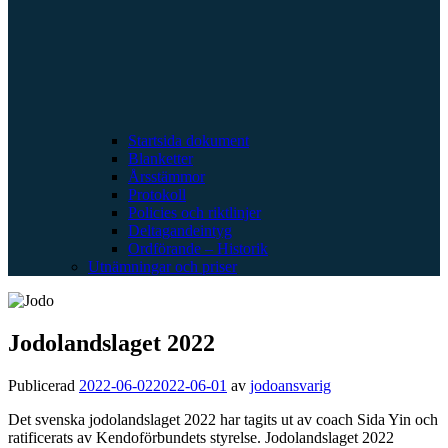
Startsida dokument
Blanketter
Årsstämmor
Protokoll
Policies och riktlinjer
Deltagandeintyg
Ordförande – Historik
Utnämningar och priser
Jodolandslaget 2022
Publicerad
2022-06-02
2022-06-01
av
jodoansvarig
Det svenska jodolandslaget 2022 har tagits ut av coach Sida Yin och
ratificerats av Kendoförbundets styrelse. Jodolandslaget 2022