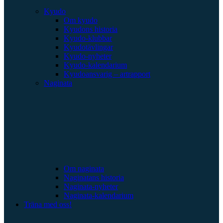
Kyudo
Om kyudo
Kyudons historia
Kyudo-klubbar
Kyudotävlingar
Kyudo-nyheter
Kyudo-kalendarium
Kyudoansvarig – artrapport
Naginata
Om naginata
Naginatans historia
Naginata-nyheter
Naginata-kalendarium
Träna med oss!