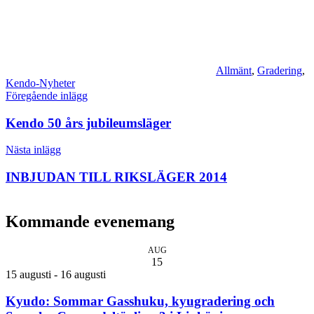
Allmänt
,
Gradering
,
Kendo-Nyheter
Inläggsnavigering
Föregående inlägg
Kendo 50 års jubileumsläger
Nästa inlägg
INBJUDAN TILL RIKSLÄGER 2014
Kommande evenemang
AUG
15
15 augusti
-
16 augusti
Kyudo: Sommar Gasshuku, kyugradering och