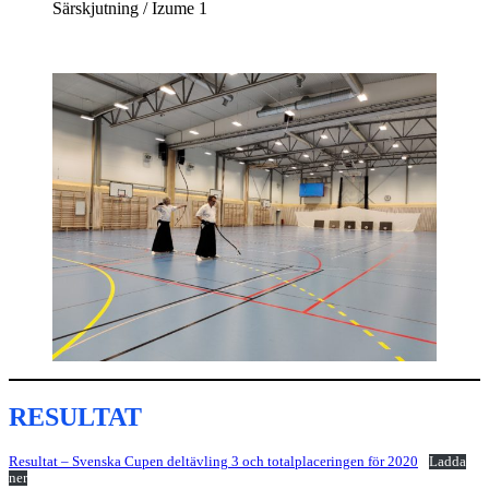
Särskjutning / Izume 1
RESULTAT
Resultat – Svenska Cupen deltävling 3 och totalplaceringen för 2020
Ladda
ner