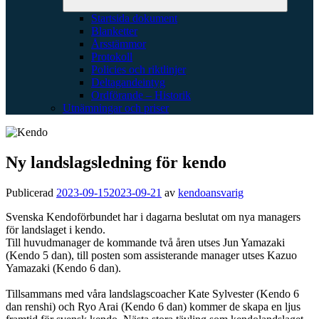
Startsida dokument
Blanketter
Årsstämmor
Protokoll
Policies och riktlinjer
Deltagandeintyg
Ordförande – Historik
Utnämningar och priser
Ny landslagsledning för kendo
Publicerad
2023-09-15
2023-09-21
av
kendoansvarig
Svenska Kendoförbundet har i dagarna beslutat om nya managers
för landslaget i kendo.
Till huvudmanager de kommande två åren utses Jun Yamazaki
(Kendo 5 dan), till posten som assisterande manager utses Kazuo
Yamazaki (Kendo 6 dan).
Tillsammans med våra landslagscoacher Kate Sylvester (Kendo 6
dan renshi) och Ryo Arai (Kendo 6 dan) kommer de skapa en ljus