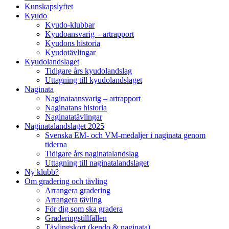
Kunskapslyftet
Kyudo
Kyudo-klubbar
Kyudoansvarig – artrapport
Kyudons historia
Kyudotävlingar
Kyudolandslaget
Tidigare års kyudolandslag
Uttagning till kyudolandslaget
Naginata
Naginataansvarig – artrapport
Naginatans historia
Naginatatävlingar
Naginatalandslaget 2025
Svenska EM- och VM-medaljer i naginata genom
tiderna
Tidigare års naginatalandslag
Uttagning till naginatalandslaget
Ny klubb?
Om gradering och tävling
Arrangera gradering
Arrangera tävling
För dig som ska gradera
Graderingstillfällen
Tävlingskort (kendo & naginata)