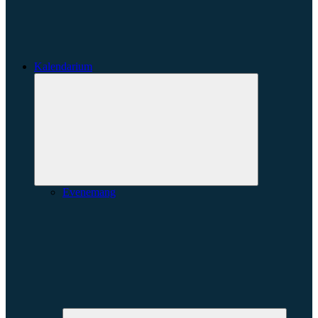
Kalendarium
Expandera
undermeny
Evenemang
Expande