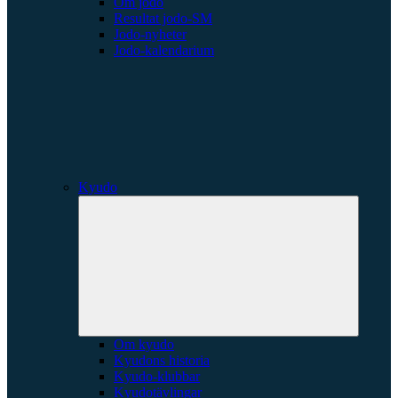
Om jodo
Resultat jodo-SM
Jodo-nyheter
Jodo-kalendarium
Kyudo
Expande
underme
Om kyudo
Kyudons historia
Kyudo-klubbar
Kyudotävlingar