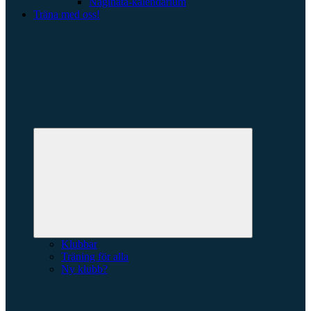
Naginata-kalendarium
Träna med oss!
Expandera
undermeny
Klubbar
Träning för alla
Ny klubb?