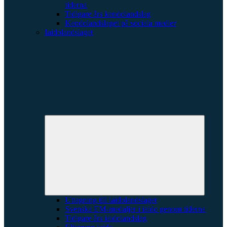
tiderna
Tidigare års kendolandslag
Kendolandslaget på sociala medier
Iaidolandslaget
Expande
underme
Uttagning till iaidolandslaget
Svenska EM-medaljer i iaido genom tiderna
Tidigare års iaidolandslag