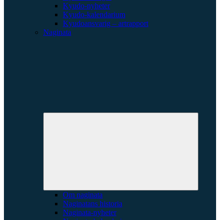
Kyudo-nyheter
Kyudo-kalendarium
Kyudoansvarig – artrapport
Naginata
Expande
underme
Om naginata
Naginatans historia
Naginata-nyheter