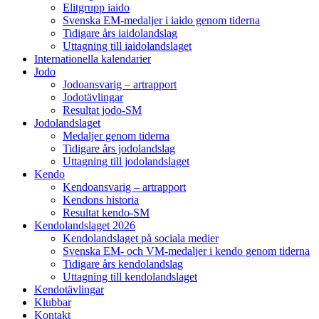
Elitgrupp iaido
Svenska EM-medaljer i iaido genom tiderna
Tidigare års iaidolandslag
Uttagning till iaidolandslaget
Internationella kalendarier
Jodo
Jodoansvarig – artrapport
Jodotävlingar
Resultat jodo-SM
Jodolandslaget
Medaljer genom tiderna
Tidigare års jodolandslag
Uttagning till jodolandslaget
Kendo
Kendoansvarig – artrapport
Kendons historia
Resultat kendo-SM
Kendolandslaget 2026
Kendolandslaget på sociala medier
Svenska EM- och VM-medaljer i kendo genom tiderna
Tidigare års kendolandslag
Uttagning till kendolandslaget
Kendotävlingar
Klubbar
Kontakt