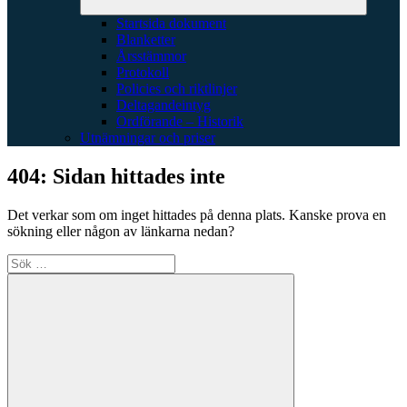
Startsida dokument
Blanketter
Årsstämmor
Protokoll
Policies och riktlinjer
Deltagandeintyg
Ordförande – Historik
Utnämningar och priser
404: Sidan hittades inte
Det verkar som om inget hittades på denna plats. Kanske prova en
sökning eller någon av länkarna nedan?
Sök
efter: