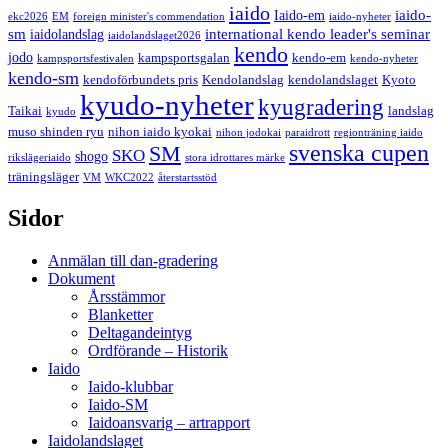
iaido
iaido-
Iaido-em
ekc2026
EM
foreign minister's commendation
iaido-nyheter
sm
international kendo leader's seminar
iaidolandslag
iaidolandslaget2026
kendo
jodo
kampsportsgalan
kendo-em
kampsportsfestivalen
kendo-nyheter
kendo-sm
kendoförbundets pris
Kendolandslag
kendolandslaget
Kyoto
kyudo-nyheter
kyugradering
Taikai
landslag
kyudo
muso shinden ryu
nihon iaido kyokai
nihon jodokai
paraidrott
regionträning iaido
svenska cupen
SM
SKO
shogo
rikslägeriaido
stora idrottares märke
träningsläger
VM
WKC2022
återstartsstöd
Sidor
Anmälan till dan-gradering
Dokument
Årsstämmor
Blanketter
Deltagandeintyg
Ordförande – Historik
Iaido
Iaido-klubbar
Iaido-SM
Iaidoansvarig – artrapport
Iaidolandslaget