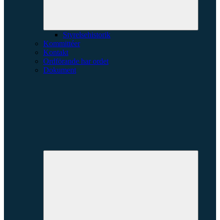
Styrelsehistorik
Kommittéer
Kontakt
Ordförande har ordet
Dokument
Expande
underme