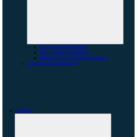
underme
DAN-graderingstillfällen
1KYU-graderingstillfällen
Mästerskap och förbundsseminarier
Internationella kalendarier
Landslag
Expandera
undermeny