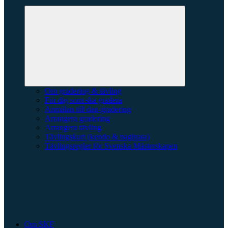
Expandera
undermeny
Om gradering & tävling
För dig som ska gradera
Anmälan till dan-gradering
Arrangera gradering
Arrangera tävling
Tävlingskort (kendo & naginata)
Tävlingsregler för Svenska Mästerskapen
Om SKF