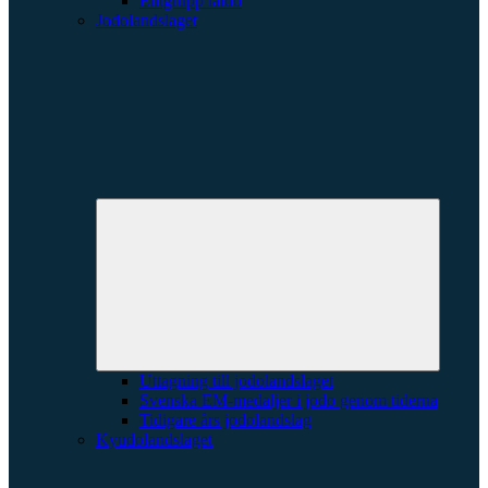
Elitgrupp iaido
Jodolandslaget
Expande
underme
Uttagning till jodolandslaget
Svenska EM-medaljer i jodo genom tiderna
Tidigare års jodolandslag
Kyudolandslaget