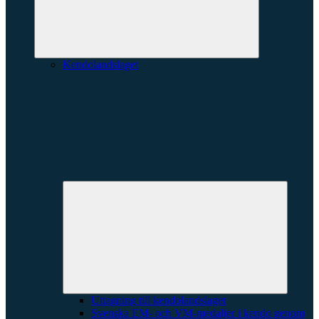
Kendolandslaget
Expande
underme
Uttagning till kendolandslaget
Svenska EM- och VM-medaljer i kendo genom