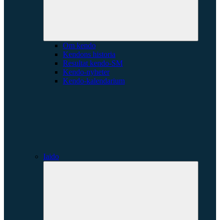
Om kendo
Kendons historia
Resultat kendo-SM
Kendo-nyheter
Kendo-kalendarium
Iaido
Expande
underme