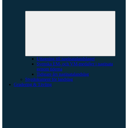
Expande
underme
Uttagning till naginatalandslaget
Svenska EM- och VM-medaljer i naginata
genom tiderna
Tidigare års naginatalandslag
Styrdokument för landslag
Gradering & Tävling