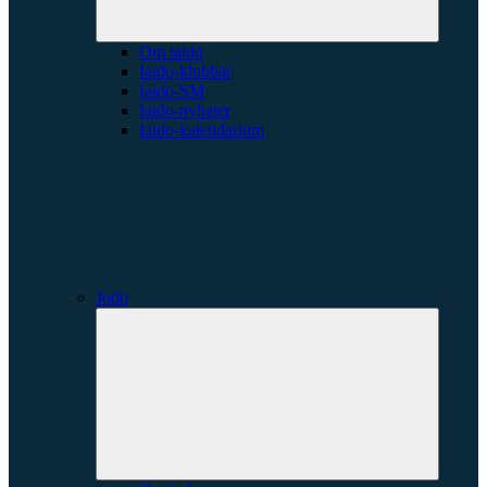
Om iaido
Iaido-klubbar
Iaido-SM
Iaido-nyheter
Iaido-kalendarium
Jodo
Expande
underme