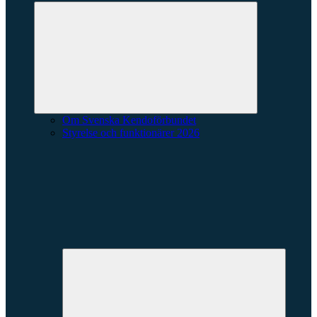
Expandera
undermeny
Om Svenska Kendoförbundet
Styrelse och funktionärer 2026
Expande
underme