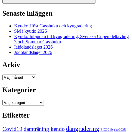
Sök
Senaste inläggen
Kyudo: Höst Gasshuku och kyugradering
SM i kyudo 2026
Kyudo: Inbjudan till kyugradering, Svenska Cupen deltävling
3 och Sommar Gasshuku
Iaidolandslaget 2026
Jodolandslaget 2026
Arkiv
Arkiv
Kategorier
Kategorier
Etiketter
dangradering
Covid19
damträning kendo
EIC2019
ekc2025